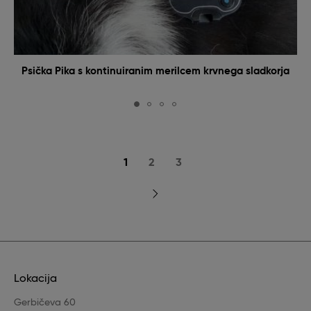
Psička Pika s kontinuiranim merilcem krvnega sladkorja
Current
1
Page
2
Page
3
page
Next
page
Lokacija
Gerbičeva 60