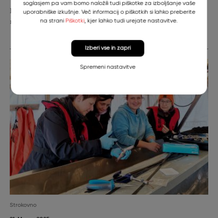
soglasjem pa vam bomo naložili tudi piškotke za izboljšanje vaše
Evropska komisija je projekt LIFE Lynx nominirala za
uporabniške izkušnje. Več informacij o piškotkih si lahko preberite
nagrado strokovne komisije LIFE 2025.
na strani
Piškotki
, kjer lahko tudi urejate nastavitve.
Izberi vse in zapri
Spremeni nastavitve
Strokovno