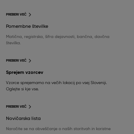
PREBERI VEČ
Pomembne številke
Matična, registrska, šifra dejavnosti, bančna, davčna
številka.
PREBERI VEČ
Sprejem vzorcev
Vzorce sprejemamo na večih lokacij po vsej Sloveniji.
Oglejte si kje vse.
PREBERI VEČ
Novičarska lista
Naročite se na obveščanje o naših storitvah in koristne