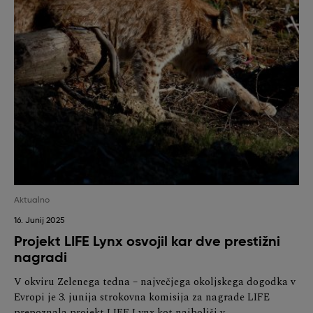
Aktualno
16. Junij 2025
Projekt LIFE Lynx osvojil kar dve prestižni
nagradi
V okviru Zelenega tedna – največjega okoljskega dogodka v
Evropi je 3. junija strokovna komisija za nagrade LIFE
prepoznala projekt LIFE Lynx kot najboljši v…