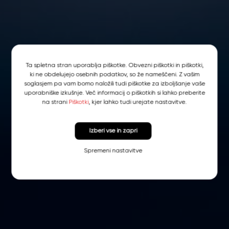
Ta spletna stran uporablja piškotke. Obvezni piškotki in piškotki,
ki ne obdelujejo osebnih podatkov, so že nameščeni. Z vašim
soglasjem pa vam bomo naložili tudi piškotke za izboljšanje vaše
uporabniške izkušnje. Več informacij o piškotkih si lahko preberite
na strani
Piškotki
, kjer lahko tudi urejate nastavitve.
Izberi vse in zapri
Spremeni nastavitve