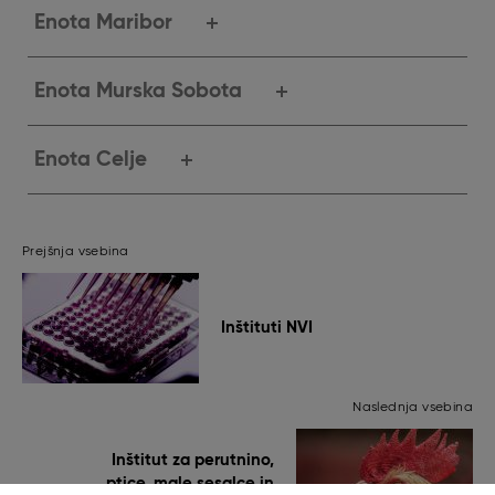
Enota Maribor
Enota Murska Sobota
Enota Celje
Prejšnja vsebina
Inštituti NVI
Naslednja vsebina
Inštitut za perutnino,
ptice, male sesalce in