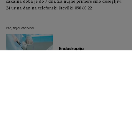
čakalna doba je do 7 dni. Za nujne primere smo dosegljivi
24 ur na dan na telefonski številki 090 60 22.
Prejšnja vsebina
Endoskopija
Naslednja vsebina
Rentgen