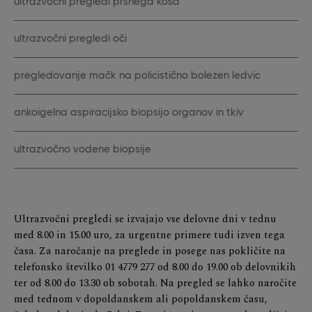
ultrazvočni pregledi prsnega koša
ultrazvočni pregledi oči
pregledovanje mačk na policistično bolezen ledvic
ankoigelna aspiracijsko biopsijo organov in tkiv
ultrazvočno vodene biopsije
Ultrazvočni pregledi se izvajajo vse delovne dni v tednu
med 8.00 in 15.00 uro, za urgentne primere tudi izven tega
časa. Za naročanje na preglede in posege nas pokličite na
telefonsko številko 01 4779 277 od 8.00 do 19.00 ob delovnikih
ter od 8.00 do 13.30 ob sobotah. Na pregled se lahko naročite
med tednom v dopoldanskem ali popoldanskem času,