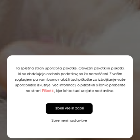
Ta spletna stran uporablja piškotke. Obvezni piškotki in piškotki,
ki ne obdelujejo osebnih podatkov, so že nameščeni. Z vašim
soglasjem pa vam bomo naložili tudi piškotke za izboljšanje vaše
uporabniške izkušnje. Več informacij o piškotkih si lahko preberite
na strani
Piškotki
, kjer lahko tudi urejate nastavitve.
Izberi vse in zapri
Spremeni nastavitve