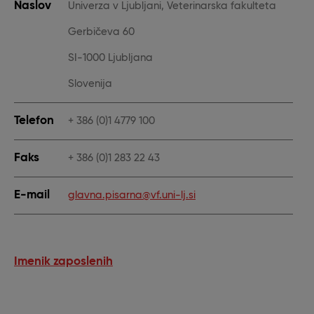
Naslov
Univerza v Ljubljani, Veterinarska fakulteta
Gerbičeva 60
SI-1000 Ljubljana
Slovenija
Telefon
+ 386 (0)1 4779 100
Faks
+ 386 (0)1 283 22 43
E-mail
glavna.pisarna@vf.uni-lj.si
Imenik zaposlenih