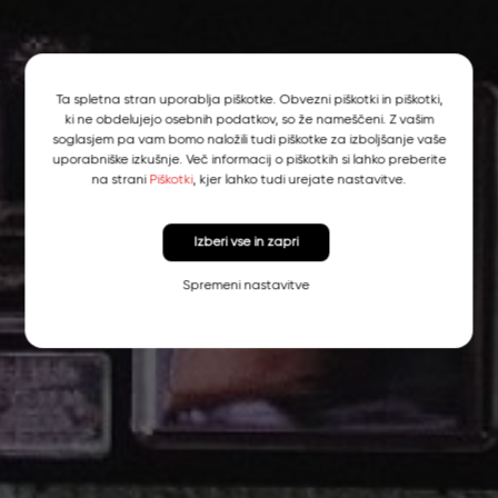
Ta spletna stran uporablja piškotke. Obvezni piškotki in piškotki,
ki ne obdelujejo osebnih podatkov, so že nameščeni. Z vašim
soglasjem pa vam bomo naložili tudi piškotke za izboljšanje vaše
uporabniške izkušnje. Več informacij o piškotkih si lahko preberite
na strani
Piškotki
, kjer lahko tudi urejate nastavitve.
Izberi vse in zapri
Spremeni nastavitve