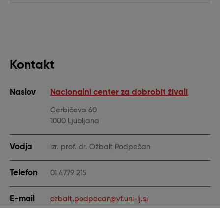
Kontakt
Naslov
Nacionalni center za dobrobit živali
Gerbičeva 60
1000 Ljubljana
Vodja
izr. prof. dr. Ožbalt Podpečan
Telefon
01 4779 215
E-mail
ozbalt.podpecan@vf.uni-lj.si