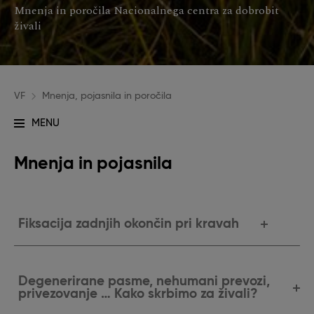
Mnenja in poročila Nacionalnega centra za dobrobit
živali
VF
Mnenja, pojasnila in poročila
MENU
Glavna
navigacija
Mnenja in pojasnila
-
dobrobit
Fiksacija zadnjih okončin pri kravah
Degenerirane pasme, nehumani prevozi,
privezovanje … Kako skrbimo za živali?