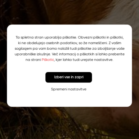
Ta spletna stran uporablja piškotke. Obvezni piškotki in piškotki,
ki ne obdelujejo osebnih podatkov, so že nameščeni. Z vašim
soglasjem pa vam bomo naložili tudi piškotke za izboljšanje vaše
uporabniške izkušnje. Več informacij o piškotkih si lahko preberite
na strani
Piškotki
, kjer lahko tudi urejate nastavitve.
Izberi vse in zapri
Spremeni nastavitve