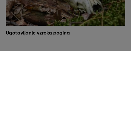
Ugotavljanje vzroka pogina
Veterinarsko higienska služba
Enota ima organizirano veterinarsko higiensko službo, kjer
na področju ki ga pokrivamo, odvažamo poginjene živali v
zbiralnico kadavrov in poskrbimo za njihovo neškodljivo
uničenje. Ta služba je z vidika preprečevanja širjenja
bolezni tako na živali kot na ljudi izjemno pomembna, saj z
odvozom odstranimo vir potencialne okužbe. Prav tako je
pomembna vidika varovanja okolja saj z odstranjevanjem
poginjenih živali preprečujemo onesnaževanje voda, tal in
krme.