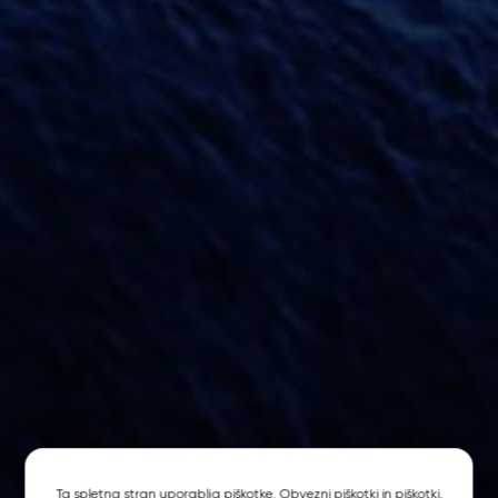
Ta spletna stran uporablja piškotke. Obvezni piškotki in piškotki,