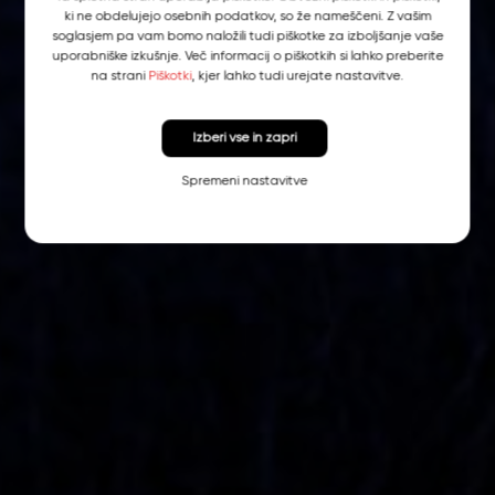
ki ne obdelujejo osebnih podatkov, so že nameščeni. Z vašim
soglasjem pa vam bomo naložili tudi piškotke za izboljšanje vaše
uporabniške izkušnje. Več informacij o piškotkih si lahko preberite
na strani
Piškotki
, kjer lahko tudi urejate nastavitve.
Izberi vse in zapri
Spremeni nastavitve