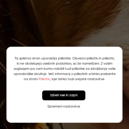
Ta spletna stran uporablja piškotke. Obvezni piškotki in piškotki,
ki ne obdelujejo osebnih podatkov, so že nameščeni. Z vašim
soglasjem pa vam bomo naložili tudi piškotke za izboljšanje vaše
uporabniške izkušnje. Več informacij o piškotkih si lahko preberite
na strani
Piškotki
, kjer lahko tudi urejate nastavitve.
Izberi vse in zapri
Spremeni nastavitve