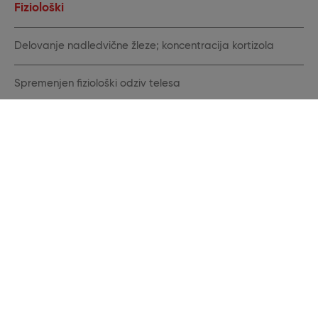
Fiziološki
Delovanje nadledvične žleze; koncentracija kortizola
Spremenjen fiziološki odziv telesa
Imunosupresija
Ješčnost
Proizvodni
Slabša konverzija in prirast
Hujšanje
Zmanjšana reprodukcijska sposobnost