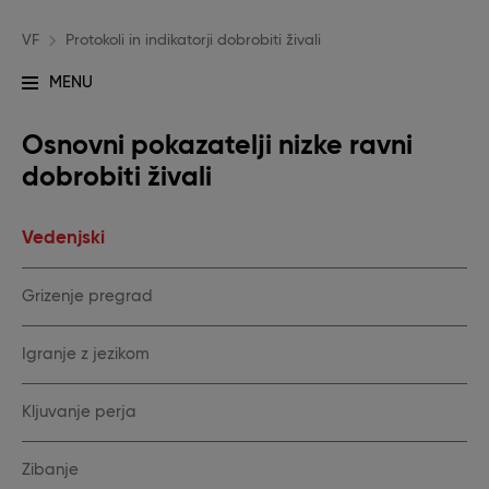
VF
Protokoli in indikatorji dobrobiti živali
MENU
Glavna
navigacija
Osnovni pokazatelji nizke ravni
-
dobrobiti živali
dobrobit
Vedenjski
Grizenje pregrad
Igranje z jezikom
Kljuvanje perja
Zibanje