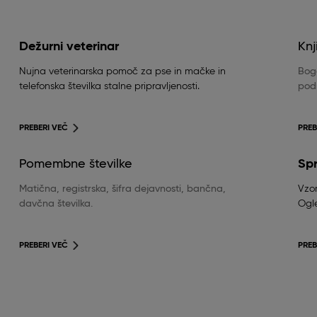
Dežurni veterinar
Knj
Nujna veterinarska pomoč za pse in mačke in
Boga
telefonska številka stalne pripravljenosti.
podr
PREBERI VEČ
PREB
Pomembne številke
Sp
Matična, registrska, šifra dejavnosti, bančna,
Vzor
davčna številka.
Ogle
PREBERI VEČ
PREB