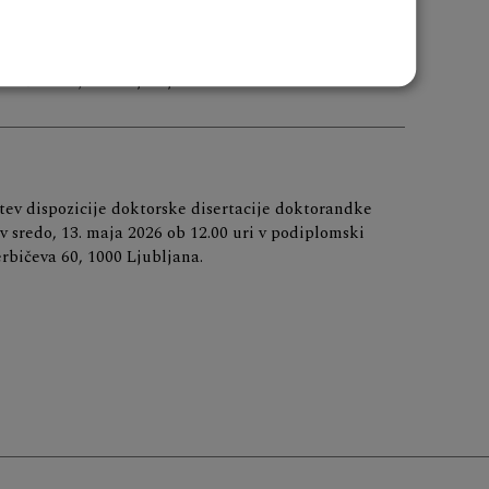
tev dispozicije doktorske disertacije doktorandke
 sredo, 13. maja 2026 ob 10.00 uri v podiplomski
erbičeva 60, 1000 Ljubljana.
tev dispozicije doktorske disertacije doktorandke
o v sredo, 13. maja 2026 ob 12.00 uri v podiplomski
erbičeva 60, 1000 Ljubljana.
xt
ge