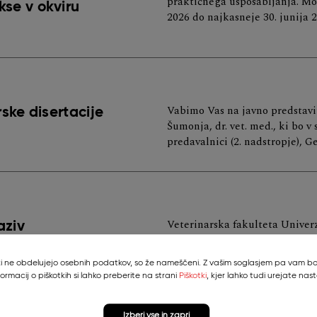
praktičnega usposabljanja. Mob
se v okviru
2026 do najkasneje 30. junija 2
Vabimo Vas na javno predstavit
ske disertacije
Šumonja, dr. vet. med., ki bo v
predavalnici (2. nadstropje), G
Veterinarska fakulteta Univerze
aziv
Jakovac Strajn, dr. vet. med. j
profesorica.
, ki ne obdelujejo osebnih podatkov, so že nameščeni. Z vašim soglasjem pa vam bom
formacij o piškotkih si lahko preberite na strani
Piškotki
, kjer lahko tudi urejate nast
Izberi vse in zapri