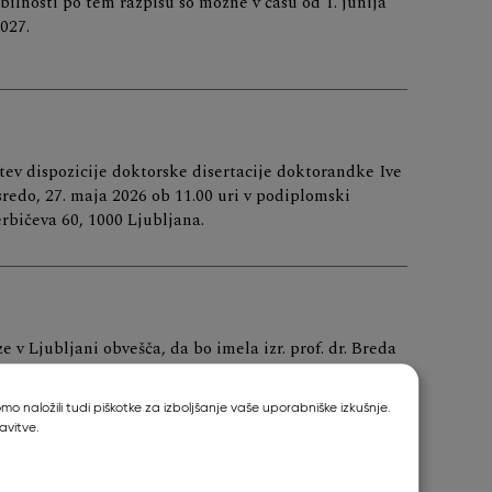
ilnosti po tem razpisu so možne v času od 1. junija
027.
ev dispozicije doktorske disertacije doktorandke Ive
 sredo, 27. maja 2026 ob 11.00 uri v podiplomski
erbičeva 60, 1000 Ljubljana.
 v Ljubljani obvešča, da bo imela izr. prof. dr. Breda
avno predavanje pred izvolitvijo v naziv redna
o naložili tudi piškotke za izboljšanje vaše uporabniške izkušnje.
avitve.