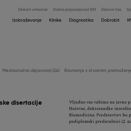
Meni
Dežurni veterinar
Stalna pripravljenost NVI
Delovni čas
Sp
zgoraj
Main
Izobraževanje
Klinike
Diagnostika
Dobrobit
N
navigation
Mednarodna dejavnost
(24)
Ravnanje s stvarnim premožen
Vljudno vas vabimo na javno pr
ske disertacije
Hočevar, doktorandke interdi
Biomedicina. Predstavitev bo po
podiplomski predavalnici (2. n