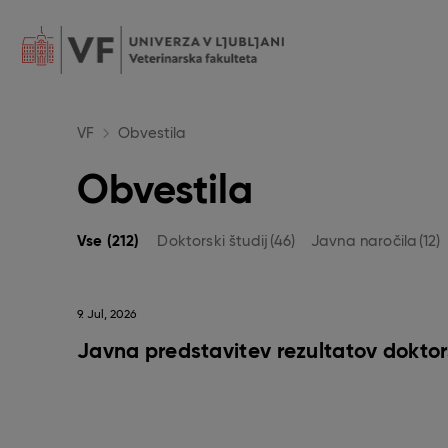
Skip
to
main
content
POJDI
NA
GLAVNO
VSEBINO
VF
Obvestila
Obvestila
Vse (212)
Doktorski študij
(46)
Javna naročila
(12)
9. Jul, 2026
Javna predstavitev rezultatov doktor