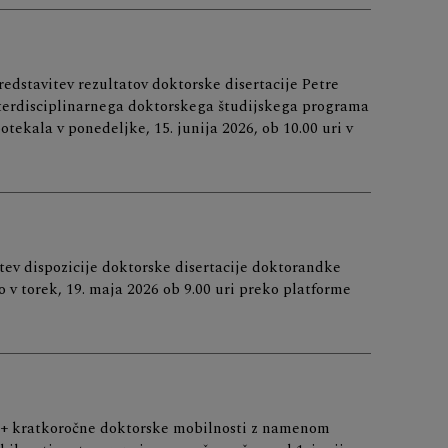
edstavitev rezultatov doktorske disertacije Petre
terdisciplinarnega doktorskega študijskega programa
tekala v ponedeljke, 15. junija 2026, ob 10.00 uri v
tev dispozicije doktorske disertacije doktorandke
o v torek, 19. maja 2026 ob 9.00 uri preko platforme
us+ kratkoročne doktorske mobilnosti z namenom