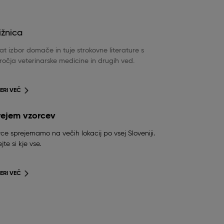
ižnica
t izbor domače in tuje strokovne literature s
očja veterinarske medicine in drugih ved.
ERI VEČ
rejem vzorcev
ce sprejemamo na večih lokacij po vsej Sloveniji.
jte si kje vse.
ERI VEČ