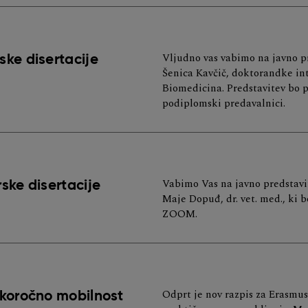
Vljudno vas vabimo na javno pr
ske disertacije
Šenica Kavčič, doktorandke in
Biomedicina. Predstavitev bo po
podiplomski predavalnici.
Vabimo Vas na javno predstavi
ske disertacije
Maje Dopuđ, dr. vet. med., ki b
ZOOM.
Odprt je nov razpis za Erasm
tkoročno mobilnost