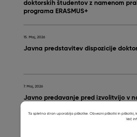
doktorskih študentov z namenom prak
programa ERASMUS+
15. Maj, 2026
Javna predstavitev dispozicije doktor
7. Maj, 2026
Javno predavanje pred izvolitvijo v n
Ta spletna stran uporablja piškotke. Obvezni piškotki in piškotki
Več in
5. Maj, 2026