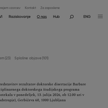
rejem vzorcev
Kontakt
Za zaposlene
VI
Raziskovanje
O nas
Hub
ENG
jem
(23)
Splošne objave
(101)
edstavitev rezultatov doktorske disertacije Barbare
sciplinarnega doktorskega študijskega programa
tekala v ponedeljek, 13. julija 2026, ob 12.00 uri v
adstropje), Gerbičeva 60, 1000 Ljubljana