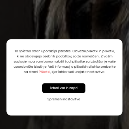
Ta spletna stran uporablja piškotke. Obvezni piškotki in piškotki,
ki ne obdelujejo osebnih podatkov, so že nameščeni. Z vašim
soglasjem pa vam bomo naložili tudi piškotke za izboljšanje vaše
uporabniške izkušnje. Več informacij o piškotkih si lahko preberite
na strani
Piškotki
, kjer lahko tudi urejate nastavitve.
Izberi vse in zapri
Spremeni nastavitve