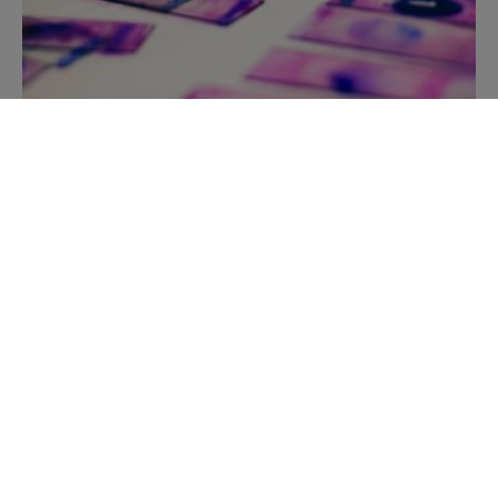
Citološka preiskava