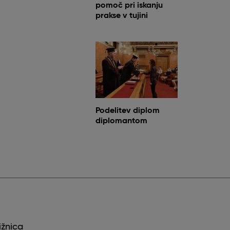
pomoč pri iskanju
prakse v tujini
Podelitev diplom
diplomantom
ižnica