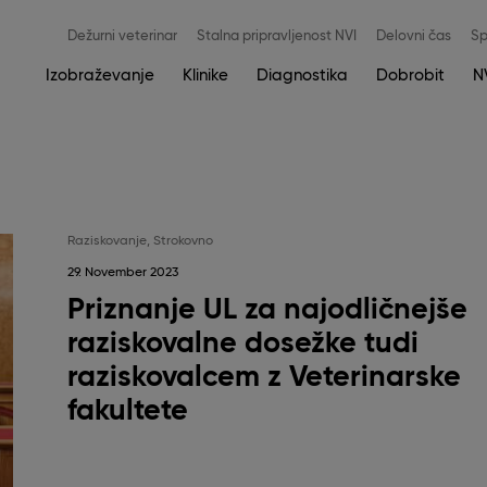
Meni
Dežurni veterinar
Stalna pripravljenost NVI
Delovni čas
Sp
zgoraj
Main
Izobraževanje
Klinike
Diagnostika
Dobrobit
N
navigation
Raziskovanje
,
Strokovno
29. November 2023
Priznanje UL za najodličnejše
raziskovalne dosežke tudi
raziskovalcem z Veterinarske
fakultete