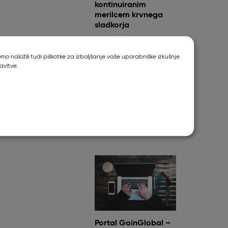
kontinuiranim
merilcem krvnega
sladkorja
o naložili tudi piškotke za izboljšanje vaše uporabniške izkušnje.
avitve.
Metronomska
kemoterapija
Portal GoinGlobal –