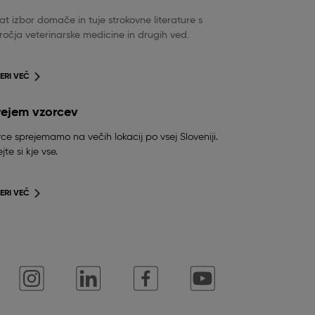
t izbor domače in tuje strokovne literature s
očja veterinarske medicine in drugih ved.
ERI VEČ
rejem vzorcev
ce sprejemamo na večih lokacij po vsej Sloveniji.
jte si kje vse.
ERI VEČ