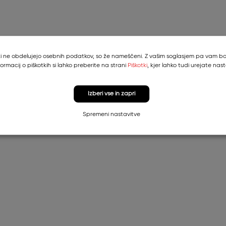
, ki ne obdelujejo osebnih podatkov, so že nameščeni. Z vašim soglasjem pa vam bom
formacij o piškotkih si lahko preberite na strani
Piškotki
, kjer lahko tudi urejate nast
Izberi vse in zapri
Spremeni nastavitve