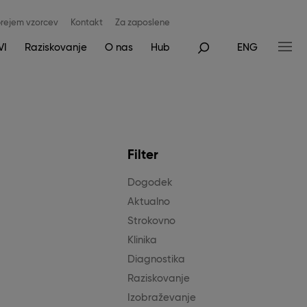
rejem vzorcev
Kontakt
Za zaposlene
VI
Raziskovanje
O nas
Hub
ENG
Filter
Dogodek
Aktualno
Strokovno
Klinika
Diagnostika
Raziskovanje
Izobraževanje