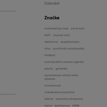
Dobrobit
Značke
morfometrija mod
srčna kost
NVO
Journal club
delavnica
anaplazmoza
virus
površinski označevalec
Podkast
znotrajcelični prenos signala
pljuča
genetika
myxomatous mitral valve
disease
inovativnost
trabekularna kostnina
Volitve
zdravilne učinkovine
tanini
konferenca
H5N8