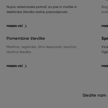
Nujna veterinarska pomoč za pse in mačke in
Boga
telefonska številka stalne pripravljenosti.
podr
PREBERI VEČ
PREB
Pomembne številke
Sp
Matična, registrska, šifra dejavnosti, bančna,
Vzor
davčna številka.
Ogle
PREBERI VEČ
PREB
Sledite nam