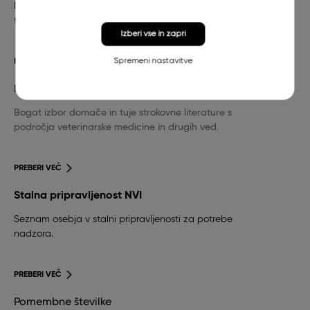
Nujna veterinarska pomoč za pse in mačke in
telefonska številka stalne pripravljenosti.
Izberi vse in zapri
Spremeni nastavitve
PREBERI VEČ
Knjižnica
Bogat izbor domače in tuje strokovne literature s
področja veterinarske medicine in drugih ved.
PREBERI VEČ
Stalna pripravljenost NVI
Seznam osebja v stalni pripravljenosti za potrebe
nadzora.
PREBERI VEČ
Pomembne številke