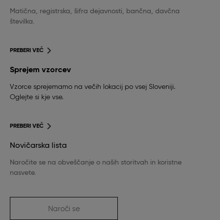
Matična, registrska, šifra dejavnosti, bančna, davčna
številka.
PREBERI VEČ
Sprejem vzorcev
Vzorce sprejemamo na večih lokacij po vsej Sloveniji.
Oglejte si kje vse.
PREBERI VEČ
Novičarska lista
Naročite se na obveščanje o naših storitvah in koristne
nasvete.
Naroči se