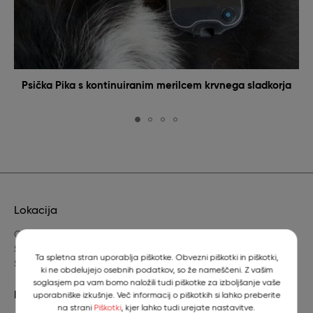
Psička Pika s kontinuiranim merilcem krvnega sladkorja
Lokacija
Gerbičeva 60
SI-1000 Ljubljana
Ta spletna stran uporablja piškotke. Obvezni piškotki in piškotki,
Slovenija
ki ne obdelujejo osebnih podatkov, so že nameščeni. Z vašim
soglasjem pa vam bomo naložili tudi piškotke za izboljšanje vaše
Dežurni veterinar
uporabniške izkušnje. Več informacij o piškotkih si lahko preberite
na strani
Piškotki
, kjer lahko tudi urejate nastavitve.