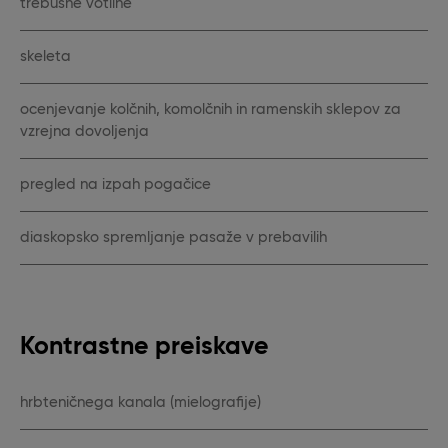
trebušne votline
skeleta
ocenjevanje kolčnih, komolčnih in ramenskih sklepov za
vzrejna dovoljenja
pregled na izpah pogačice
diaskopsko spremljanje pasaže v prebavilih
Kontrastne preiskave
hrbteničnega kanala (mielografije)