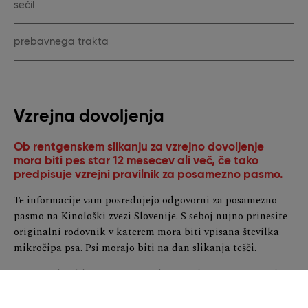
sečil
prebavnega trakta
Vzrejna dovoljenja
Ob rentgenskem slikanju za vzrejno dovoljenje
mora biti pes star 12 mesecev ali več, če tako
predpisuje vzrejni pravilnik za posamezno pasmo.
Te informacije vam posredujejo odgovorni za posamezno
pasmo na Kinološki zvezi Slovenije. S seboj nujno prinesite
originalni rodovnik v katerem mora biti vpisana številka
mikročipa psa. Psi morajo biti na dan slikanja tešči.
Rentgenske slike se ocenjujejo komisijsko na Veterinarski
zbornici Slovenije, od koder vam po ocenitvi s priporočeno
pošto posredujejo originalen rodovnik vašega psa z