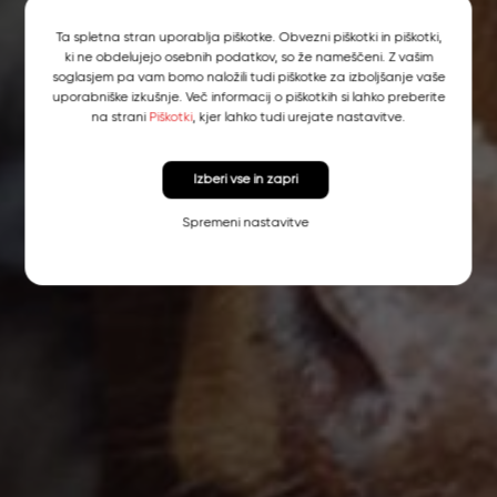
Ta spletna stran uporablja piškotke. Obvezni piškotki in piškotki,
ki ne obdelujejo osebnih podatkov, so že nameščeni. Z vašim
soglasjem pa vam bomo naložili tudi piškotke za izboljšanje vaše
uporabniške izkušnje. Več informacij o piškotkih si lahko preberite
na strani
Piškotki
, kjer lahko tudi urejate nastavitve.
Izberi vse in zapri
Spremeni nastavitve