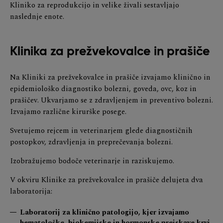
Kliniko za reprodukcijo in velike živali sestavljajo
naslednje enote.
Klinika za prežvekovalce in prašiče
Na Kliniki za prežvekovalce in prašiče izvajamo klinično in
epidemiološko diagnostiko bolezni, goveda, ovc, koz in
prašičev. Ukvarjamo se z zdravljenjem in preventivo bolezni.
Izvajamo različne kirurške posege.
Svetujemo rejcem in veterinarjem glede diagnostičnih
postopkov, zdravljenja in preprečevanja bolezni.
Izobražujemo bodoče veterinarje in raziskujemo.
V okviru Klinike za prežvekovalce in prašiče delujeta dva
laboratorija:
Laboratorij za klinično patologijo, kjer izvajamo
hematološke, biokemijske in hormonske preiskave krvi