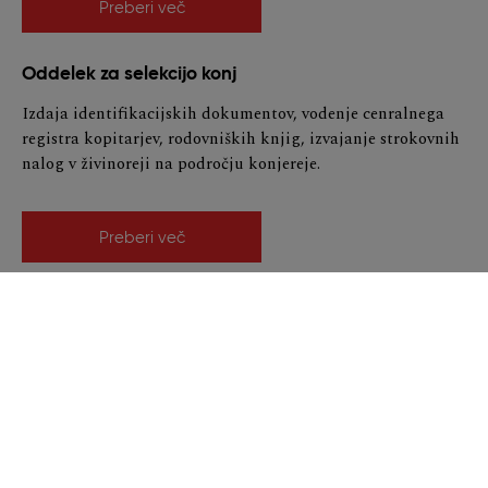
Preberi več
Oddelek za selekcijo konj
Izdaja identifikacijskih dokumentov, vodenje cenralnega
registra kopitarjev, rodovniških knjig, izvajanje strokovnih
nalog v živinoreji na področju konjereje.
Preberi več
Klinika za reprodukcijo
Klinična in laboratorijska diagnostika reprodukcijskih
motenj in asistirane reprodukcije domačih živali.
Preberi več