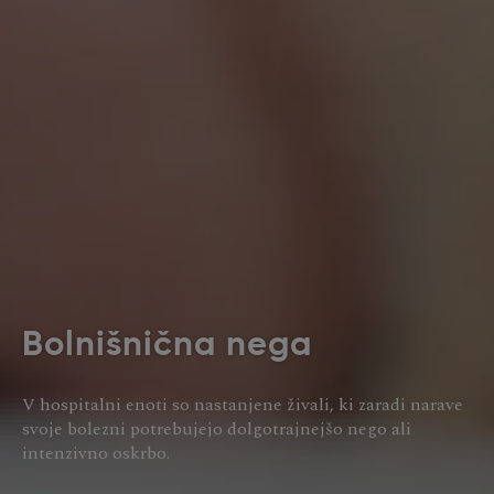
Bolnišnična nega
V hospitalni enoti so nastanjene živali, ki zaradi narave
svoje bolezni potrebujejo dolgotrajnejšo nego ali
intenzivno oskrbo.