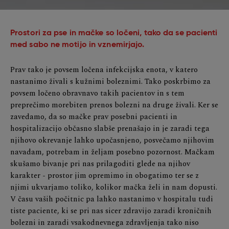
Prostori za pse in mačke so ločeni, tako da se pacienti
med sabo ne motijo in vznemirjajo.
Prav tako je povsem ločena infekcijska enota, v katero
nastanimo živali s kužnimi boleznimi. Tako poskrbimo za
povsem ločeno obravnavo takih pacientov in s tem
preprečimo morebiten prenos bolezni na druge živali. Ker se
zavedamo, da so mačke prav posebni pacienti in
hospitalizacijo občasno slabše prenašajo in je zaradi tega
njihovo okrevanje lahko upočasnjeno, posvečamo njihovim
navadam, potrebam in željam posebno pozornost. Mačkam
skušamo bivanje pri nas prilagoditi glede na njihov
karakter - prostor jim opremimo in obogatimo ter se z
njimi ukvarjamo toliko, kolikor mačka želi in nam dopusti.
V času vaših počitnic pa lahko nastanimo v hospitalu tudi
tiste paciente, ki se pri nas sicer zdravijo zaradi kroničnih
bolezni in zaradi vsakodnevnega zdravljenja tako niso