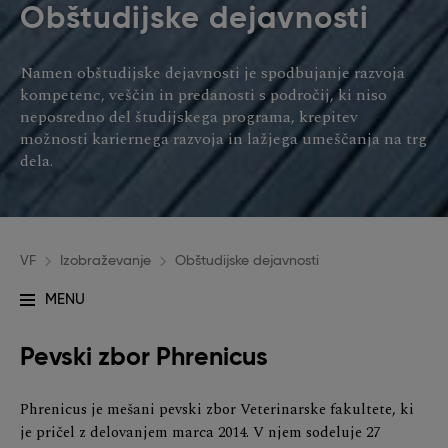
Obštudijske dejavnosti
Namen obštudijske dejavnosti je spodbujanje razvoja
kompetenc, veščin in predanosti s področij, ki niso
neposredno del študijskega programa, krepitev
možnosti kariernega razvoja in lažjega umeščanja na trg
dela.
VF
Izobraževanje
Obštudijske dejavnosti
MENU
Glavna
navigacija
Pevski zbor Phrenicus
Phrenicus je mešani pevski zbor Veterinarske fakultete, ki
je pričel z delovanjem marca 2014. V njem sodeluje 27