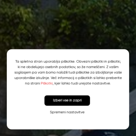
Ta spletna stran uporablja piškotke. Obvezni piškotki in piškotki,
ki ne obdelujejo osebnih podatkov, so že nameščeni. Z vašim
soglasjem pa vam bomo naložili tudi piškotke za izboljšanje vaše
uporabniške izkušnje. Več informacij o piškotkih si lahko preberite
na strani
Piškotki
, kjer lahko tudi urejate nastavitve.
Izberi vse in zapri
Spremeni nastavitve