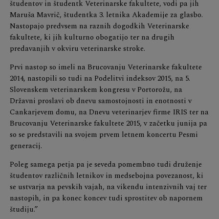
študentov in študentk Veterinarske fakultete, vodi pa jih
Maruša Mavrič, študentka 3. letnika Akademije za glasbo.
Nastopajo predvsem na raznih dogodkih Veterinarske
fakultete, ki jih kulturno obogatijo ter na drugih
predavanjih v okviru veterinarske stroke.
Prvi nastop so imeli na Brucovanju Veterinarske fakultete
2014, nastopili so tudi na Podelitvi indeksov 2015, na 5.
Slovenskem veterinarskem kongresu v Portorožu, na
Državni proslavi ob dnevu samostojnosti in enotnosti v
Cankarjevem domu, na Dnevu veterinarjev firme IRIS ter na
Brucovanju Veterinarske fakultete 2015, v začetku junija pa
so se predstavili na svojem prvem letnem koncertu Pesmi
generacij.
Poleg samega petja pa je seveda pomembno tudi druženje
študentov različnih letnikov in medsebojna povezanost, ki
se ustvarja na pevskih vajah, na vikendu intenzivnih vaj ter
nastopih, in pa konec koncev tudi sprostitev ob napornem
študiju.”