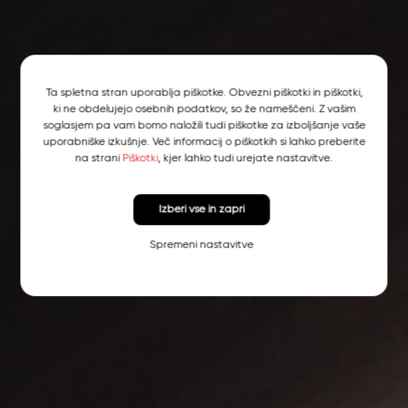
Ta spletna stran uporablja piškotke. Obvezni piškotki in piškotki,
ki ne obdelujejo osebnih podatkov, so že nameščeni. Z vašim
soglasjem pa vam bomo naložili tudi piškotke za izboljšanje vaše
uporabniške izkušnje. Več informacij o piškotkih si lahko preberite
na strani
Piškotki
, kjer lahko tudi urejate nastavitve.
Izberi vse in zapri
Spremeni nastavitve