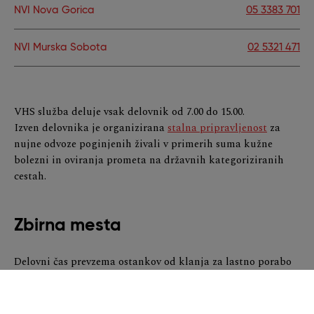
NVI Nova Gorica
05 3383 701
NVI Murska Sobota
02 5321 471
VHS služba deluje vsak delovnik od 7.00 do 15.00.
Izven delovnika je organizirana
stalna pripravljenost
za
nujne odvoze poginjenih živali v primerih suma kužne
bolezni in oviranja prometa na državnih kategoriziranih
cestah.
Zbirna mesta
Delovni čas prevzema ostankov od klanja za lastno porabo
na zbirnih mestih NVI in KOTO.