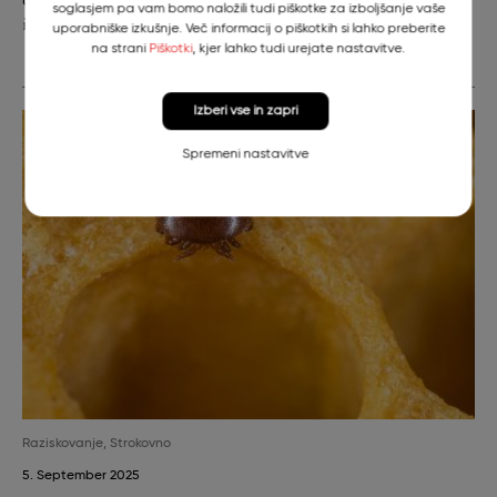
odpornost ptic z ozaveščanjem, spremljanjem, zdravljenjem
soglasjem pa vam bomo naložili tudi piškotke za izboljšanje vaše
in upravljanjem zaščite ptic roparic –…
uporabniške izkušnje. Več informacij o piškotkih si lahko preberite
na strani
Piškotki
, kjer lahko tudi urejate nastavitve.
Izberi vse in zapri
Spremeni nastavitve
Raziskovanje
,
Strokovno
5. September 2025