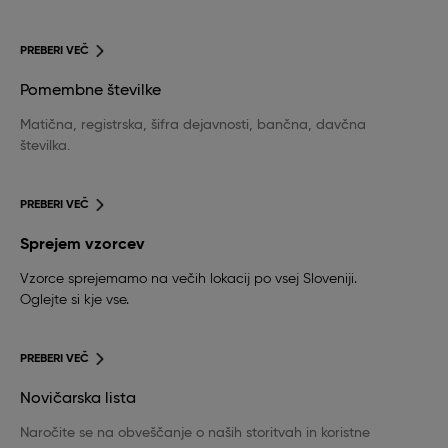
PREBERI VEČ
Pomembne številke
Matična, registrska, šifra dejavnosti, bančna, davčna
številka.
PREBERI VEČ
Sprejem vzorcev
Vzorce sprejemamo na večih lokacij po vsej Sloveniji.
Oglejte si kje vse.
PREBERI VEČ
Novičarska lista
Naročite se na obveščanje o naših storitvah in koristne