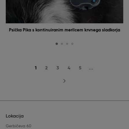
Psička Pika s kontinuiranim merilcem krvnega sladkorja
…
Current
1
Page
2
Page
3
Page
4
Page
5
page
Next
page
Lokacija
Gerbičeva 60