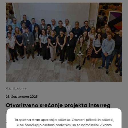
Raziskovanje
25. September 2025
Otvoritveno srečanje projekta Interreg
AVIATOR
Ta spletna stran uporablja piškotke. Obvezni piškotki in piškotki,
Otvoritvena konferenca projekta »Prilagajanje in povečana
ki ne obdelujejo osebnih podatkov, so že nameščeni. Z vašim