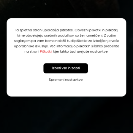
Ta spletna stran uporablja piškotke. Obvezni piškotki in piškotki,
ki ne obdelujejo osebnih podatkov, so že nameščeni. Z vašim
soglasjem pa vam bomo naložili tudi piškotke za izboljšanje vaše
uporabniške izkušnje. Več informacij o piškotkih si lahko preberite
na strani
Piškotki
, kjer lahko tudi urejate nastavitve.
Izberi vse in zapri
Spremeni nastavitve