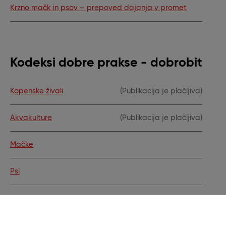
Krzno mačk in psov – prepoved dajanja v promet
Kodeksi dobre prakse - dobrobit
Kopenske živali
(Publikacija je plačljiva)
Akvakulture
(Publikacija je plačljiva)
Mačke
Psi