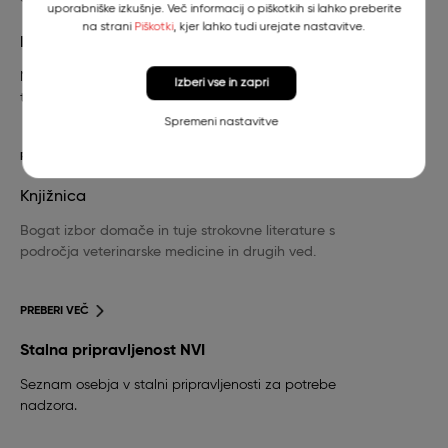
uporabniške izkušnje. Več informacij o piškotkih si lahko preberite
na strani
Piškotki
, kjer lahko tudi urejate nastavitve.
Dežurni veterinar
Nujna veterinarska pomoč za pse in mačke in
Izberi vse in zapri
telefonska številka stalne pripravljenosti.
Spremeni nastavitve
PREBERI VEČ
Knjižnica
Bogat izbor domače in tuje strokovne literature s
področja veterinarske medicine in drugih ved.
PREBERI VEČ
Stalna pripravljenost NVI
Seznam osebja v stalni pripravljenosti za potrebe
nadzora.