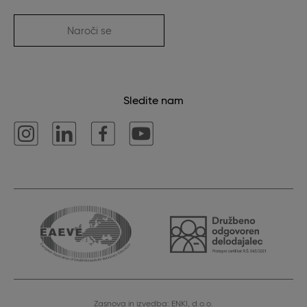
Naroči se
Sledite nam
Zasnova in izvedba: ENKI, d.o.o.