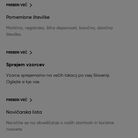
PREBERI VEČ
Pomembne številke
Matična, registrska, šifra dejavnosti, bančna, davčna
številka.
PREBERI VEČ
Sprejem vzorcev
Vzorce sprejemamo na večih lokacij po vsej Sloveniji.
Oglejte si kje vse.
PREBERI VEČ
Novičarska lista
Naročite se na obveščanje o naših storitvah in koristne
nasvete.