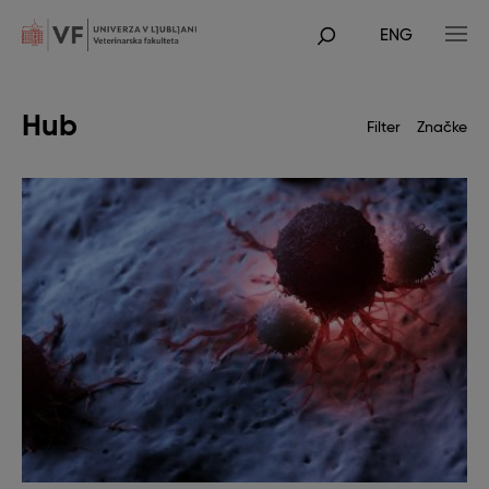
Skip
to
ENG
main
POJDI
content
NA
GLAVNO
VSEBINO
Hub
Filter
Značke