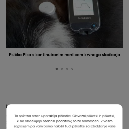
Psička Pika s kontinuiranim merilcem krvnega sladkorja
Lokacija
Ta spletna stran uporablja piškotke. Obvezni piškotki in piškotki,
Gerbičeva 60
ki ne obdelujejo osebnih podatkov, so že nameščeni. Z vašim
SI-1000 Ljubljana
soglasjem pa vam bomo naložili tudi piškotke za izboljšanje vaše
Slovenija