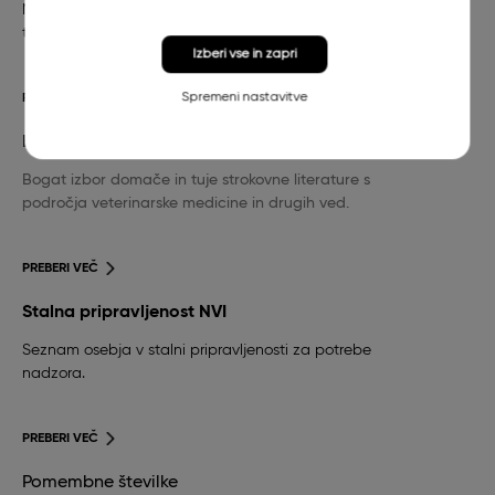
Nujna veterinarska pomoč za pse in mačke in
telefonska številka stalne pripravljenosti.
Izberi vse in zapri
Spremeni nastavitve
PREBERI VEČ
Knjižnica
Bogat izbor domače in tuje strokovne literature s
področja veterinarske medicine in drugih ved.
PREBERI VEČ
Stalna pripravljenost NVI
Seznam osebja v stalni pripravljenosti za potrebe
nadzora.
PREBERI VEČ
Pomembne številke