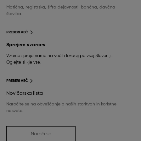
Matična, registrska, šifra dejavnosti, bančna, davčna
številka.
PREBERI VEČ
Sprejem vzorcev
Vzorce sprejemamo na večih lokacij po vsej Sloveniji.
Oglejte si kje vse.
PREBERI VEČ
Novičarska lista
Naročite se na obveščanje o naših storitvah in koristne
nasvete.
Naroči se