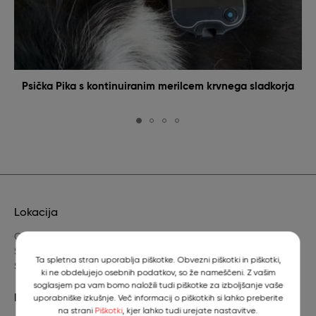
Psička Pika s kontinuiranim merilcem krvnega sladkorja
Lokacija
Gerbičeva 60
SI-1000 Ljubljana
Ta spletna stran uporablja piškotke. Obvezni piškotki in piškotki,
Slovenija
ki ne obdelujejo osebnih podatkov, so že nameščeni. Z vašim
soglasjem pa vam bomo naložili tudi piškotke za izboljšanje vaše
Dežurni veterinar
uporabniške izkušnje. Več informacij o piškotkih si lahko preberite
na strani
Piškotki
, kjer lahko tudi urejate nastavitve.