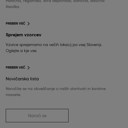
Matična, registrska, šifra dejavnosti, bančna, davčna
številka.
PREBERI VEČ
Sprejem vzorcev
Vzorce sprejemamo na večih lokacij po vsej Sloveniji.
Oglejte si kje vse.
PREBERI VEČ
Novičarska lista
Naročite se na obveščanje o naših storitvah in koristne
nasvete.
Naroči se