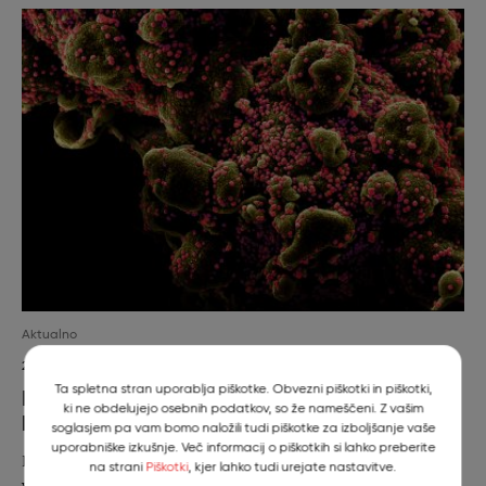
Aktualno
2. Marec 2020
Ta spletna stran uporablja piškotke. Obvezni piškotki in piškotki,
Koronavirus – priporočila lastnikom
ki ne obdelujejo osebnih podatkov, so že nameščeni. Z vašim
ljubiteljskih vrst živali
soglasjem pa vam bomo naložili tudi piškotke za izboljšanje vaše
uporabniške izkušnje. Več informacij o piškotkih si lahko preberite
Priporočila Veterinarske fakultete lastnikom ljubiteljskih
na strani
Piškotki
, kjer lahko tudi urejate nastavitve.
vrst domačih živali ob pojavu okužbe s koronavirusom