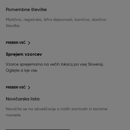
Pomembne številke
Matična, registrska, šifra dejavnosti, bančna, davčna
številka.
PREBERI VEČ
Sprejem vzorcev
Vzorce sprejemamo na večih lokacij po vsej Sloveniji.
Oglejte si kje vse.
PREBERI VEČ
Novičarska lista
Naročite se na obveščanje o naših storitvah in koristne
nasvete.