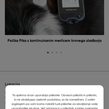
Psička Pika s kontinuiranim merilcem krvnega sladkorja
Lokacija
Gerbičeva 60
Ta spletna stran uporablja piškotke. Obvezni piškotki in piškotki,
SI-1000 Ljubljana
ki ne obdelujejo osebnih podatkov, so že nameščeni. Z vašim
Slovenija
soglasjem pa vam bomo naložili tudi piškotke za izboljšanje vaše
uporabniške izkušnje. Več informacij o piškotkih si lahko preberite