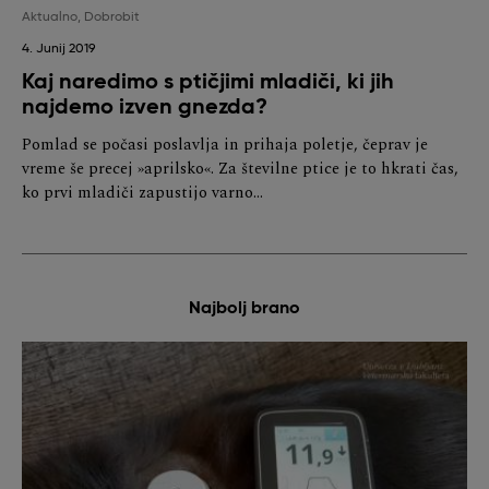
Aktualno
,
Dobrobit
4. Junij 2019
Kaj naredimo s ptičjimi mladiči, ki jih
najdemo izven gnezda?
Pomlad se počasi poslavlja in prihaja poletje, čeprav je
vreme še precej »aprilsko«. Za številne ptice je to hkrati čas,
ko prvi mladiči zapustijo varno…
Najbolj brano