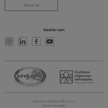
Naroči se
Sledite nam
Zasnova in izvedba: ENKI, d.o.o.
Pravno obvestilo