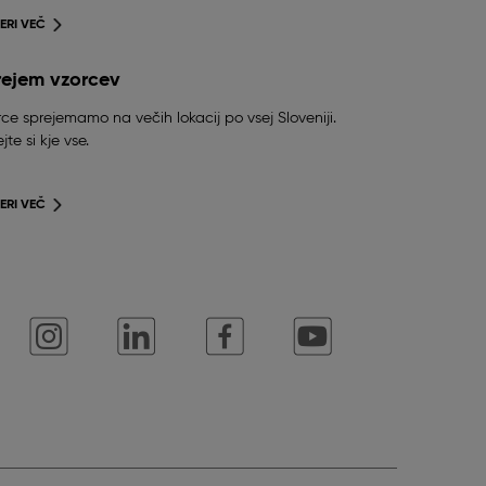
ERI VEČ
rejem vzorcev
ce sprejemamo na večih lokacij po vsej Sloveniji.
jte si kje vse.
ERI VEČ