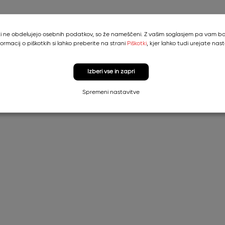
, ki ne obdelujejo osebnih podatkov, so že nameščeni. Z vašim soglasjem pa vam bom
formacij o piškotkih si lahko preberite na strani
Piškotki
, kjer lahko tudi urejate nast
Izberi vse in zapri
Spremeni nastavitve