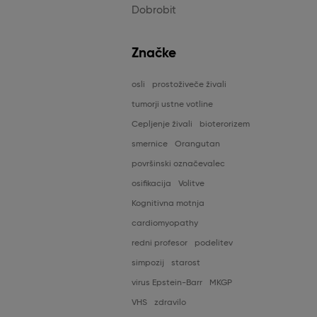
Dobrobit
Značke
osli
prostoživeče živali
tumorji ustne votline
Cepljenje živali
bioterorizem
smernice
Orangutan
površinski označevalec
osifikacija
Volitve
Kognitivna motnja
cardiomyopathy
redni profesor
podelitev
simpozij
starost
virus Epstein-Barr
MKGP
VHS
zdravilo