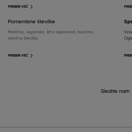
PREBERI VEČ
PREB
Pomembne številke
Sp
Matična, registrska, šifra dejavnosti, bančna,
Vzor
davčna številka.
Ogle
PREBERI VEČ
PREB
Sledite nam