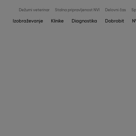
Meni
Dežurni veterinar
Stalna pripravljenost NVI
Delovni čas
Sp
zgoraj
Main
Izobraževanje
Klinike
Diagnostika
Dobrobit
N
navigation