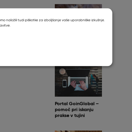
o naložili tudi piškotke za izboljšanje vaše uporabniške izkušnje.
avitve.
Metronomska
kemoterapija
Portal GoinGlobal –
pomoč pri iskanju
prakse v tujini