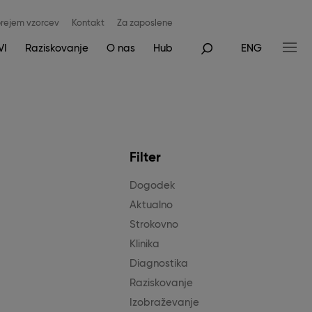
rejem vzorcev
Kontakt
Za zaposlene
VI
Raziskovanje
O nas
Hub
ENG
Filter
Dogodek
Aktualno
Strokovno
Klinika
Diagnostika
Raziskovanje
Izobraževanje