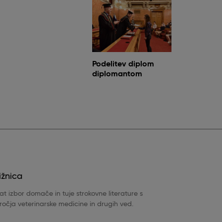
Podelitev diplom
diplomantom
ižnica
t izbor domače in tuje strokovne literature s
očja veterinarske medicine in drugih ved.