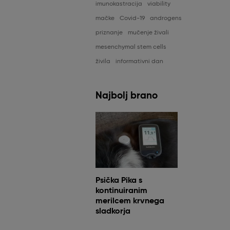
imunokastracija
viability
mačke
Covid-19
androgens
priznanje
mučenje živali
mesenchymal stem cells
živila
informativni dan
Najbolj brano
Psička Pika s
kontinuiranim
merilcem krvnega
sladkorja