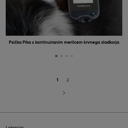
Psička Pika s kontinuiranim merilcem krvnega sladkorja
Current
1
Page
2
page
Next
page