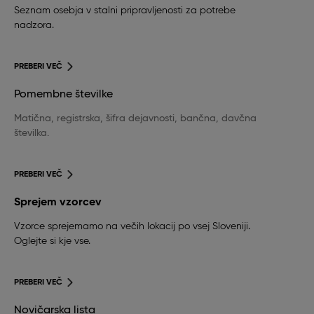
Seznam osebja v stalni pripravljenosti za potrebe
nadzora.
PREBERI VEČ
Pomembne številke
Matična, registrska, šifra dejavnosti, bančna, davčna
številka.
PREBERI VEČ
Sprejem vzorcev
Vzorce sprejemamo na večih lokacij po vsej Sloveniji.
Oglejte si kje vse.
PREBERI VEČ
Novičarska lista