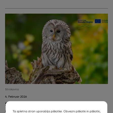
Strokovno
4. Februar 2026
Skrb za ptice roparice v okviru projekta
AVIATOR Interreg DRP0301048 na
Ta spletna stran uporablja piškotke. Obvezni piškotki in piškotki,