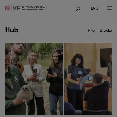
Skip
to
ENG
main
POJDI
content
NA
GLAVNO
VSEBINO
Hub
Filter
Značke