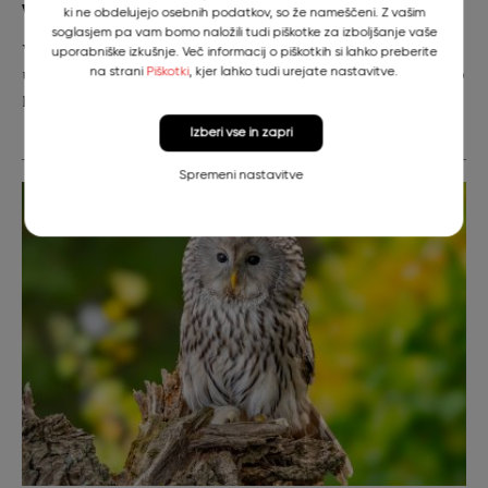
Veterinarski fakulteti
ki ne obdelujejo osebnih podatkov, so že nameščeni. Z vašim
soglasjem pa vam bomo naložili tudi piškotke za izboljšanje vaše
V okviru projekta AVIATOR sodelujemo z različnimi
uporabniške izkušnje. Več informacij o piškotkih si lahko preberite
ustanovami, ki skrbijo za ptice roparice v Sloveniji. Zbiramo
na strani
Piškotki
, kjer lahko tudi urejate nastavitve.
podatke o številčnosti in zdravstvenem stanju…
Izberi vse in zapri
Spremeni nastavitve