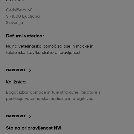
Lokacija
Gerbičeva 60
SI-1000 Ljubljana
Slovenija
Dežurni veterinar
Nujna veterinarska pomoč za pse in mačke in
telefonska številka stalne pripravljenosti.
PREBERI VEČ
Knjižnica
Bogat izbor domače in tuje strokovne literature s
področja veterinarske medicine in drugih ved.
PREBERI VEČ
Stalna pripravljenost NVI