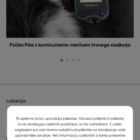
Psička Pika s kontinuiranim merilcem krvnega sladkorja
Lokacija
Gerbičeva 60
SI-1000 Ljubljana
Ta spletna stran uporablja piškotke. Obvezni piškotki in piškotki,
ki ne obdelujejo osebnih podatkov, so že nameščeni. Z vašim
Slovenija
soglasjem pa vam bomo naložili tudi piškotke za izboljšanje vaše
uporabniške izkušnje. Več informacij o piškotkih si lahko preberite
Dežurni veterinar