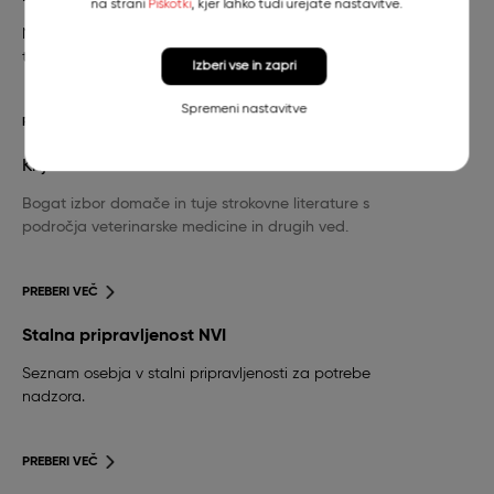
na strani
Piškotki
, kjer lahko tudi urejate nastavitve.
Nujna veterinarska pomoč za pse in mačke in
telefonska številka stalne pripravljenosti.
Izberi vse in zapri
Spremeni nastavitve
PREBERI VEČ
Knjižnica
Bogat izbor domače in tuje strokovne literature s
področja veterinarske medicine in drugih ved.
PREBERI VEČ
Stalna pripravljenost NVI
Seznam osebja v stalni pripravljenosti za potrebe
nadzora.
PREBERI VEČ