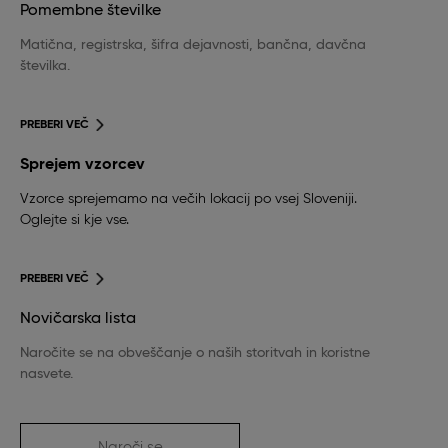
Pomembne številke
Matična, registrska, šifra dejavnosti, bančna, davčna
številka.
PREBERI VEČ
Sprejem vzorcev
Vzorce sprejemamo na večih lokacij po vsej Sloveniji.
Oglejte si kje vse.
PREBERI VEČ
Novičarska lista
Naročite se na obveščanje o naših storitvah in koristne
nasvete.
Naroči se