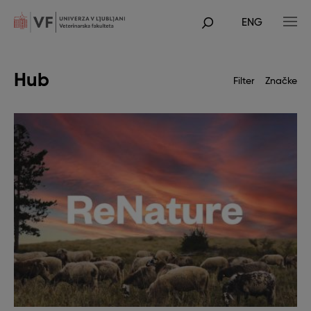
Skip
to
ENG
main
POJDI
content
NA
GLAVNO
VSEBINO
Hub
Filter
Značke