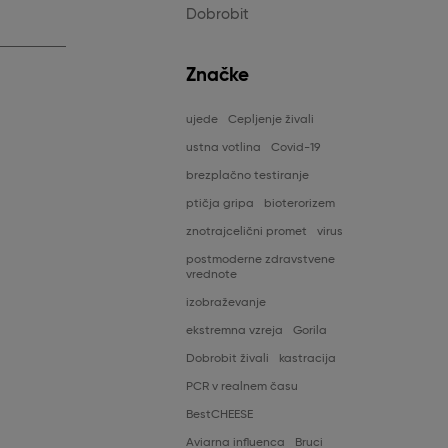
Dobrobit
Značke
ujede
Cepljenje živali
ustna votlina
Covid-19
brezplačno testiranje
ptičja gripa
bioterorizem
znotrajcelični promet
virus
postmoderne zdravstvene
vrednote
izobraževanje
ekstremna vzreja
Gorila
Dobrobit živali
kastracija
PCR v realnem času
BestCHEESE
Aviarna influenca
Bruci