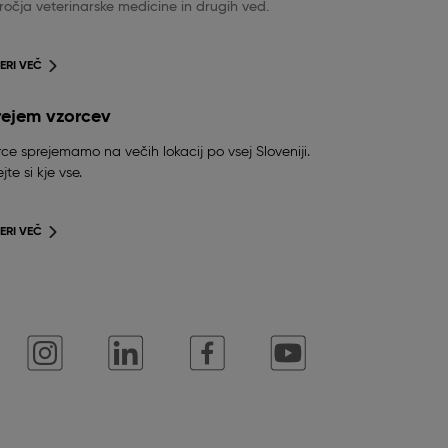
očja veterinarske medicine in drugih ved.
ERI VEČ
rejem vzorcev
ce sprejemamo na večih lokacij po vsej Sloveniji.
jte si kje vse.
ERI VEČ