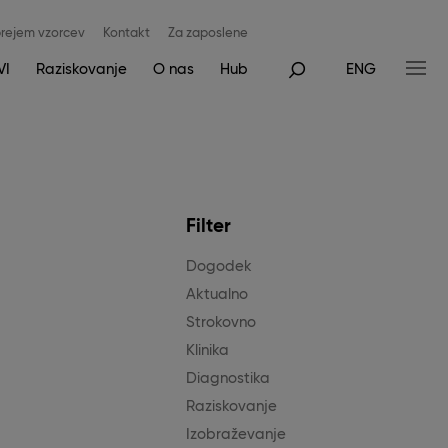
rejem vzorcev
Kontakt
Za zaposlene
VI
Raziskovanje
O nas
Hub
ENG
Filter
Dogodek
Aktualno
Strokovno
Klinika
Diagnostika
Raziskovanje
Izobraževanje