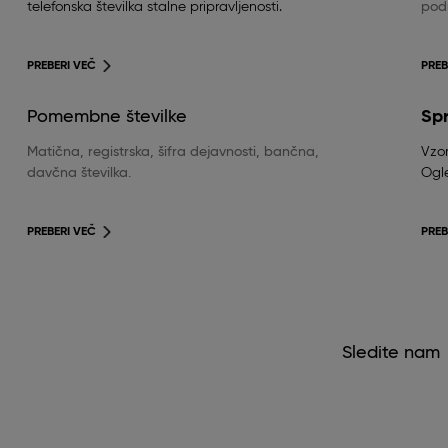
telefonska številka stalne pripravljenosti.
podr
PREBERI VEČ
PREB
Pomembne številke
Sp
Matična, registrska, šifra dejavnosti, bančna,
Vzor
davčna številka.
Ogle
PREBERI VEČ
PREB
Sledite nam