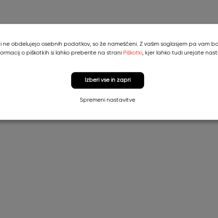
, ki ne obdelujejo osebnih podatkov, so že nameščeni. Z vašim soglasjem pa vam bom
formacij o piškotkih si lahko preberite na strani
Piškotki
, kjer lahko tudi urejate nast
Izberi vse in zapri
Spremeni nastavitve