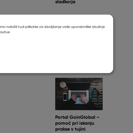
sladkorja
o naložili tudi piškotke za izboljšanje vaše uporabniške izkušnje.
avitve.
Metronomska
kemoterapija
Portal GoinGlobal –
pomoč pri iskanju
prakse v tujini