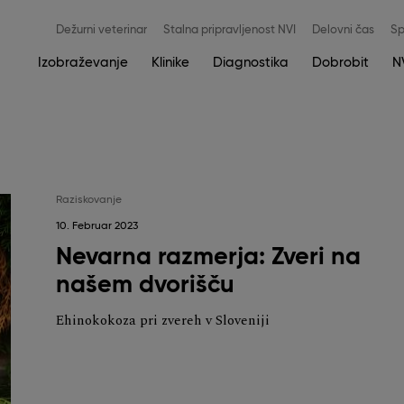
Meni
Dežurni veterinar
Stalna pripravljenost NVI
Delovni čas
Sp
zgoraj
Main
Izobraževanje
Klinike
Diagnostika
Dobrobit
N
navigation
Raziskovanje
10. Februar 2023
Nevarna razmerja: Zveri na
našem dvorišču
Ehinokokoza pri zvereh v Sloveniji