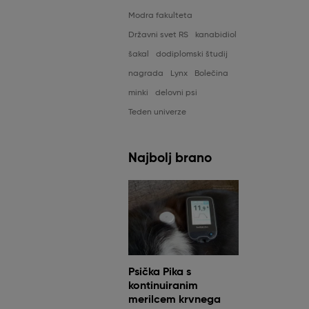
Modra fakulteta
Državni svet RS
kanabidiol
šakal
dodiplomski študij
nagrada
Lynx
Bolečina
minki
delovni psi
Teden univerze
Najbolj brano
Psička Pika s
kontinuiranim
merilcem krvnega