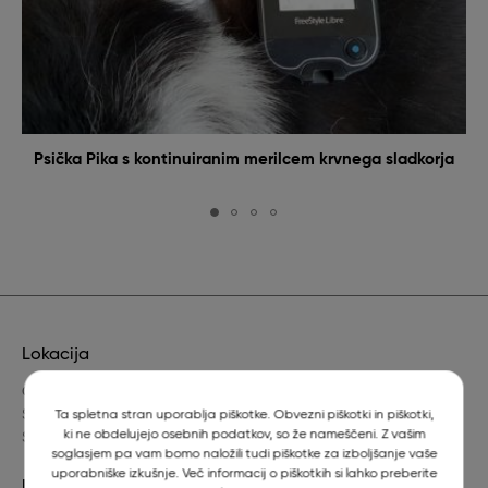
Psička Pika s kontinuiranim merilcem krvnega sladkorja
Lokacija
Gerbičeva 60
SI-1000 Ljubljana
Ta spletna stran uporablja piškotke. Obvezni piškotki in piškotki,
ki ne obdelujejo osebnih podatkov, so že nameščeni. Z vašim
Slovenija
soglasjem pa vam bomo naložili tudi piškotke za izboljšanje vaše
uporabniške izkušnje. Več informacij o piškotkih si lahko preberite
Dežurni veterinar