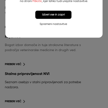
na strani
Piškotki
, kjer lahko tudi urejate nastavitve.
Nujna veterinarska pomoč za pse in mačke in
telefonska številka stalne pripravljenosti.
Izberi vse in zapri
Spremeni nastavitve
PREBERI VEČ
Knjižnica
Bogat izbor domače in tuje strokovne literature s
področja veterinarske medicine in drugih ved.
PREBERI VEČ
Stalna pripravljenost NVI
Seznam osebja v stalni pripravljenosti za potrebe
nadzora.
PREBERI VEČ