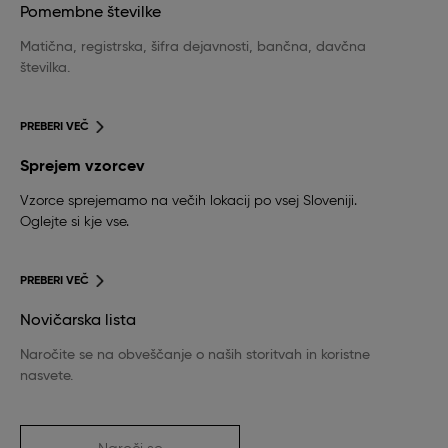
Pomembne številke
Matična, registrska, šifra dejavnosti, bančna, davčna
številka.
PREBERI VEČ
Sprejem vzorcev
Vzorce sprejemamo na večih lokacij po vsej Sloveniji.
Oglejte si kje vse.
PREBERI VEČ
Novičarska lista
Naročite se na obveščanje o naših storitvah in koristne
nasvete.