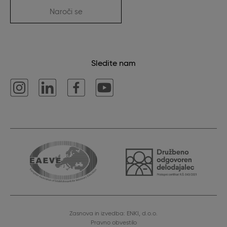
Naroči se
Sledite nam
Zasnova in izvedba: ENKI, d.o.o.
Pravno obvestilo