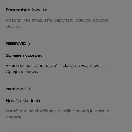
Pomembne številke
Matična, registrska, šifra dejavnosti, bančna, davčna
številka.
PREBERI VEČ
Sprejem vzorcev
Vzorce sprejemamo na večih lokacij po vsej Sloveniji.
Oglejte si kje vse.
PREBERI VEČ
Novičarska lista
Naročite se na obveščanje o naših storitvah in koristne
nasvete.