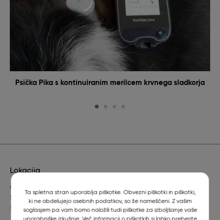
Psička Pika s kontinuiranim merilcem krvnega sladkorja
Lokacija
Gerbičeva 60
Ta spletna stran uporablja piškotke. Obvezni piškotki in piškotki,
SI-1000 Ljubljana
ki ne obdelujejo osebnih podatkov, so že nameščeni. Z vašim
Slovenija
soglasjem pa vam bomo naložili tudi piškotke za izboljšanje vaše
uporabniške izkušnje. Več informacij o piškotkih si lahko preberite