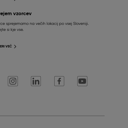
rejem vzorcev
ce sprejemamo na večih lokacij po vsej Sloveniji.
jte si kje vse.
ERI VEČ