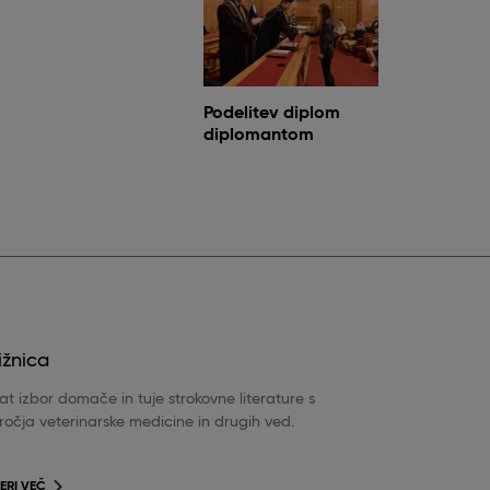
Podelitev diplom
diplomantom
ižnica
t izbor domače in tuje strokovne literature s
očja veterinarske medicine in drugih ved.
ERI VEČ