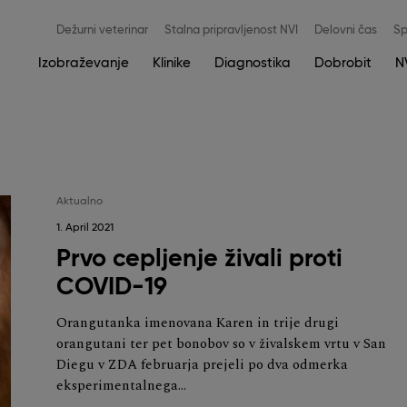
Meni
Dežurni veterinar
Stalna pripravljenost NVI
Delovni čas
Sp
zgoraj
Main
Izobraževanje
Klinike
Diagnostika
Dobrobit
N
navigation
Aktualno
1. April 2021
Prvo cepljenje živali proti
COVID-19
Orangutanka imenovana Karen in trije drugi
orangutani ter pet bonobov so v živalskem vrtu v San
Diegu v ZDA februarja prejeli po dva odmerka
eksperimentalnega…