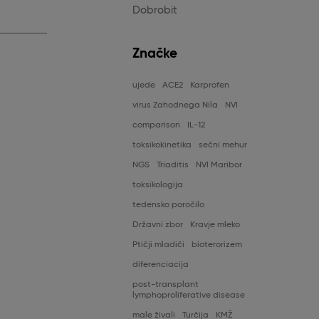
Dobrobit
Značke
ujede
ACE2
Karprofen
virus Zahodnega Nila
NVI
comparison
IL-12
toksikokinetika
sečni mehur
NGS
Triaditis
NVI Maribor
toksikologija
tedensko poročilo
Državni zbor
Kravje mleko
Ptičji mladiči
bioterorizem
diferenciacija
post-transplant
lymphoproliferative disease
male živali
Turčija
KMŽ