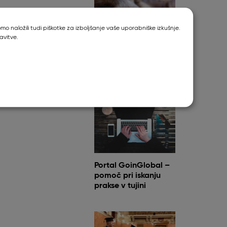
o naložili tudi piškotke za izboljšanje vaše uporabniške izkušnje.
avitve.
Metronomska
kemoterapija
Portal GoinGlobal –
pomoč pri iskanju
prakse v tujini