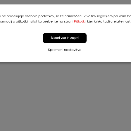
, ki ne obdelujejo osebnih podatkov, so že nameščeni. Z vašim soglasjem pa vam bom
formacij o piškotkih si lahko preberite na strani
Piškotki
, kjer lahko tudi urejate nast
Izberi vse in zapri
Spremeni nastavitve