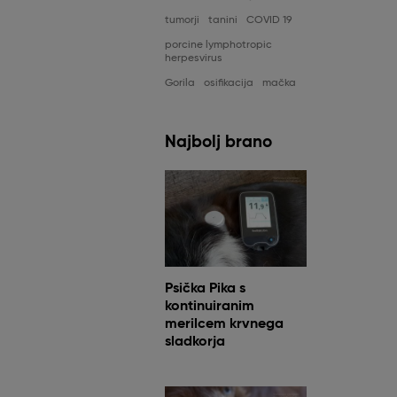
tumorji
tanini
COVID 19
porcine lymphotropic
herpesvirus
Gorila
osifikacija
mačka
Najbolj brano
Psička Pika s
kontinuiranim
merilcem krvnega
sladkorja