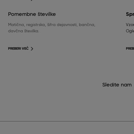
Pomembne številke
Sp
Matična, registrska, šifra dejavnosti, bančna,
Vzor
davčna številka.
Ogle
PREBERI VEČ
PREB
Sledite nam