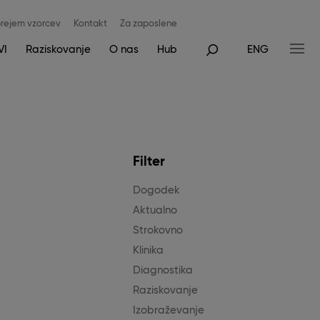
rejem vzorcev
Kontakt
Za zaposlene
VI
Raziskovanje
O nas
Hub
ENG
Filter
Dogodek
Aktualno
Strokovno
Klinika
Diagnostika
Raziskovanje
Izobraževanje