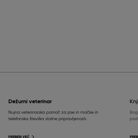
Dežurni veterinar
Knj
Nujna veterinarska pomoč za pse in mačke in
Boga
telefonska številka stalne pripravljenosti.
podr
PREBERI VEČ
PREB