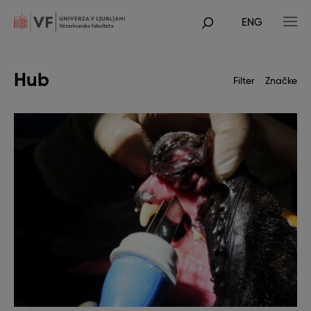
Skip
to
ENG
main
POJDI
content
NA
GLAVNO
VSEBINO
Hub
Filter
Značke