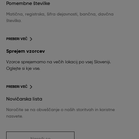
Pomembne številke
Matična, registrska, šifra dejavnosti, bančna, davčna
številka.
PREBERI VEČ
Sprejem vzorcev
Vzorce sprejemamo na večih lokacij po vsej Sloveniji.
Oglejte si kje vse.
PREBERI VEČ
Novičarska lista
Naročite se na obveščanje o naših storitvah in koristne
nasvete.