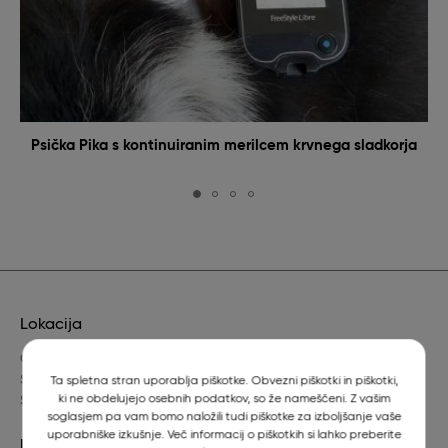
Psička Pika s kontinuiranim merilcem krvnega sladkorja
Lokacija
Gerbičeva 60
SI-1000 Ljubljana
Ta spletna stran uporablja piškotke. Obvezni piškotki in piškotki,
ki ne obdelujejo osebnih podatkov, so že nameščeni. Z vašim
Slovenija
soglasjem pa vam bomo naložili tudi piškotke za izboljšanje vaše
uporabniške izkušnje. Več informacij o piškotkih si lahko preberite
Dežurni veterinar