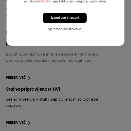
na strani
Piškotki
, kjer lahko tudi urejate nastavitve.
Nujna veterinarska pomoč za pse in mačke in
telefonska številka stalne pripravljenosti.
Izberi vse in zapri
Spremeni nastavitve
PREBERI VEČ
Knjižnica
Bogat izbor domače in tuje strokovne literature s
področja veterinarske medicine in drugih ved.
PREBERI VEČ
Stalna pripravljenost NVI
Seznam osebja v stalni pripravljenosti za potrebe
nadzora.
PREBERI VEČ