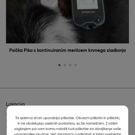
Psička Pika s kontinuiranim merilcem krvnega sladkorja
Lokacija
Gerbičeva 60
Ta spletna stran uporablja piškotke. Obvezni piškotki in piškotki,
SI-1000 Ljubljana
ki ne obdelujejo osebnih podatkov, so že nameščeni. Z vašim
Slovenija
soglasjem pa vam bomo naložili tudi piškotke za izboljšanje vaše
uporabniške izkušnje. Več informacij o piškotkih si lahko preberite