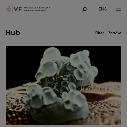
Skip
to
ENG
main
POJDI
content
NA
GLAVNO
VSEBINO
Hub
Filter
Značke