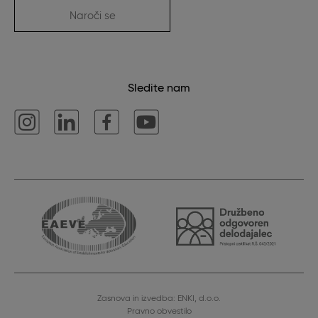
Naroči se
Sledite nam
Zasnova in izvedba: ENKI, d.o.o.
Pravno obvestilo