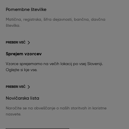
Pomembne številke
Matična, registrska, šifra dejavnosti, bančna, davčna
številka.
PREBERI VEČ
Sprejem vzorcev
Vzorce sprejemamo na večih lokacij po vsej Sloveniji.
Oglejte si kje vse.
PREBERI VEČ
Novičarska lista
Naročite se na obveščanje o naših storitvah in koristne
nasvete.