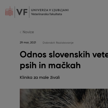
Skip
to
main
content
POJDI
NA
GLAVNO
VSEBINO
Novice
29. mar, 2021
Dobrobit
Raziskovanje
Odnos slovenskih vete
psih in mačkah
Klinika za male živali