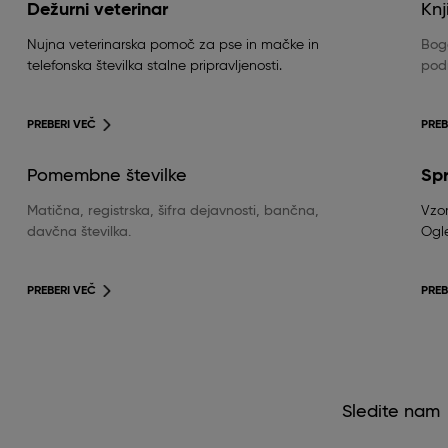
Dežurni veterinar
Knj
Nujna veterinarska pomoč za pse in mačke in
Boga
telefonska številka stalne pripravljenosti.
podr
PREBERI VEČ
PREB
Pomembne številke
Sp
Matična, registrska, šifra dejavnosti, bančna,
Vzor
davčna številka.
Ogle
PREBERI VEČ
PREB
Sledite nam