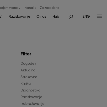
rejem vzorcev
Kontakt
Za zaposlene
VI
Raziskovanje
O nas
Hub
ENG
Filter
Dogodek
Aktualno
Strokovno
Klinika
Diagnostika
Raziskovanje
Izobraževanje