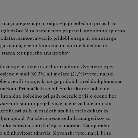
rinarji prepoznajo in odpravljajo bolečino pri psih in
drugih držav. V ta namen smo pripravili anonimno spletno
podatke, samoevalvacijo pridobljenega in trenutnega
ga znanja, oceno kronične in akutne bolečine in
 stanja ter uporabo analgetikov.
ovenije je anketo v celoti izpolnilo 73 veterinarjev.
oslene v mali (60,3%) ali mešani (21,9%) veterinarski
bolje ocenili znanje, ki so ga pridobili med dodiplomskim
 mačkah. Pri mačkah so bili znaki akutne bolečine
 kronično bolečino pri psih ocenile z višjo oceno kot
vstvenih stanjih prejeli višje ocene za bolečino kot
etika pri psih in mačkah sta bila meloksikam in
bljen opioid. Na izbiro nesteroidnih analgetikov so
činku zdravila ter izkušnje z uporabo. Na uporabo
 učinkovitost zdravila. Slovenski veterinarji, ki so