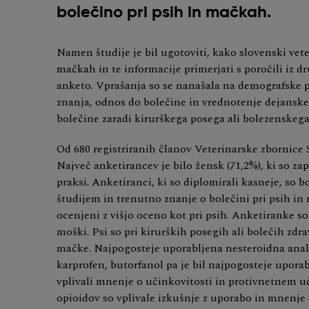
bolečino pri psih in mačkah.
Namen študije je bil ugotoviti, kako slovenski vete
mačkah in te informacije primerjati s poročili iz 
anketo. Vprašanja so se nanašala na demografske 
znanja, odnos do bolečine in vrednotenje dejanske
bolečine zaradi kirurškega posega ali bolezenskega
Od 680 registriranih članov Veterinarske zbornice Sl
Največ anketirancev je bilo žensk (71,2%), ki so zap
praksi. Anketiranci, ki so diplomirali kasneje, so 
študijem in trenutno znanje o bolečini pri psih in
ocenjeni z višjo oceno kot pri psih. Anketiranke so
moški. Psi so pri kirurških posegih ali bolečih zdra
mačke. Najpogosteje uporabljena nesteroidna analg
karprofen, butorfanol pa je bil najpogosteje upora
vplivali mnenje o učinkovitosti in protivnetnem u
opioidov so vplivale izkušnje z uporabo in mnenje o