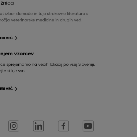
ižnica
t izbor domače in tuje strokovne literature s
očja veterinarske medicine in drugih ved.
ERI VEČ
rejem vzorcev
ce sprejemamo na večih lokacij po vsej Sloveniji.
jte si kje vse.
ERI VEČ