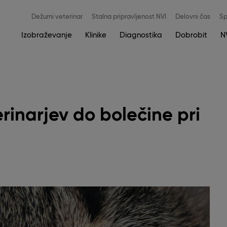
Meni
Dežurni veterinar
Stalna pripravljenost NVI
Delovni čas
Sp
zgoraj
Main
Izobraževanje
Klinike
Diagnostika
Dobrobit
N
navigation
rinarjev do bolečine pri