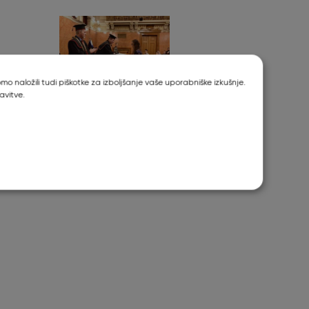
o naložili tudi piškotke za izboljšanje vaše uporabniške izkušnje.
avitve.
Podelitev diplom
diplomantom