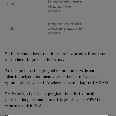
žrebcev slovenske
10.00
hladnokrvne
pasme
pregled in odbira
11.00
žrebcev posavske
pasme
Za licenciranja izven razpisanih rokov, stroške licenciranja
nosijo lastniki privedenih žrebcev.
Žrebci, privedeni na pregled morajo imeti veljaven
Identifikacijski dokument z urejenim lastništvom ter
vpisano preiskavo na infekciozno anemijo kopitarjev (IAK).
Pri žrebcih, ki jih bo na pregledu in odbiri komisija
potrdila, bo potrebno opraviti še preiskavo na CEM in
virusni arteritis (KAK).