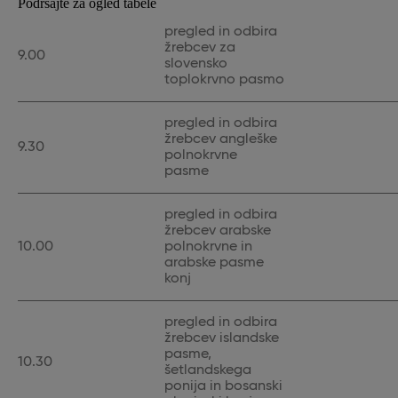
Podrsajte za ogled tabele
pregled in odbira
žrebcev za
9.00
slovensko
toplokrvno pasmo
pregled in odbira
žrebcev angleške
9.30
polnokrvne
pasme
pregled in odbira
žrebcev arabske
10.00
polnokrvne in
arabske pasme
konj
pregled in odbira
žrebcev islandske
pasme,
10.30
šetlandskega
ponija in bosanski