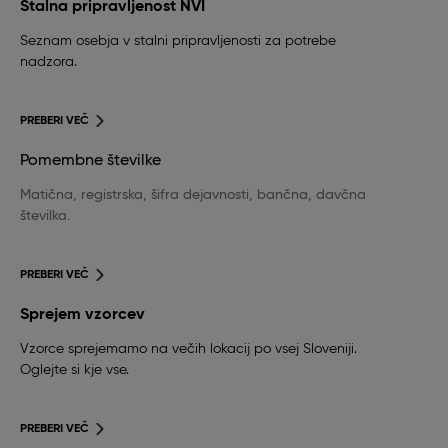
Stalna pripravljenost NVI
Seznam osebja v stalni pripravljenosti za potrebe
nadzora.
PREBERI VEČ
Pomembne številke
Matična, registrska, šifra dejavnosti, bančna, davčna
številka.
PREBERI VEČ
Sprejem vzorcev
Vzorce sprejemamo na večih lokacij po vsej Sloveniji.
Oglejte si kje vse.
PREBERI VEČ