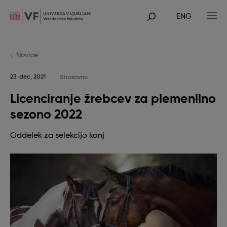
Skip
to
ENG
main
POJDI
content
NA
GLAVNO
VSEBINO
Novice
23. dec, 2021
Strokovno
Licenciranje žrebcev za plemenilno
sezono 2022
Oddelek za selekcijo konj