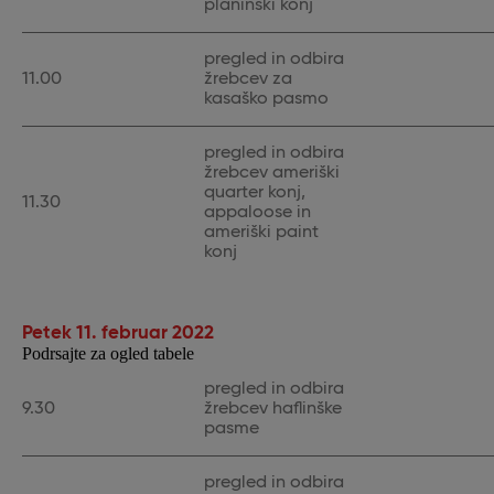
planinski konj
pregled in odbira
11.00
žrebcev za
kasaško pasmo
pregled in odbira
žrebcev ameriški
quarter konj,
11.30
appaloose in
ameriški paint
konj
Petek 11. februar 2022
Podrsajte za ogled tabele
pregled in odbira
9.30
žrebcev haflinške
pasme
pregled in odbira