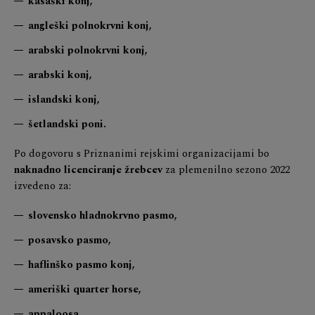
kasaški konj,
angleški polnokrvni konj,
arabski polnokrvni konj,
arabski konj,
islandski konj,
šetlandski poni.
Po dogovoru s Priznanimi rejskimi organizacijami bo
naknadno licenciranje žrebcev
za plemenilno sezono 2022
izvedeno za:
slovensko hladnokrvno pasmo,
posavsko pasmo,
haflinško pasmo konj,
ameriški quarter horse,
appaloosa,