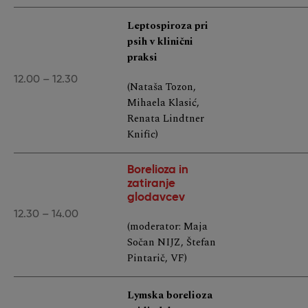
Leptospiroza pri
psih v klinični
praksi
12.00 – 12.30
(Nataša Tozon,
Mihaela Klasić,
Renata Lindtner
Knific)
Borelioza in
zatiranje
glodavcev
12.30 – 14.00
(moderator: Maja
Sočan NIJZ, Štefan
Pintarič, VF)
Lymska borelioza