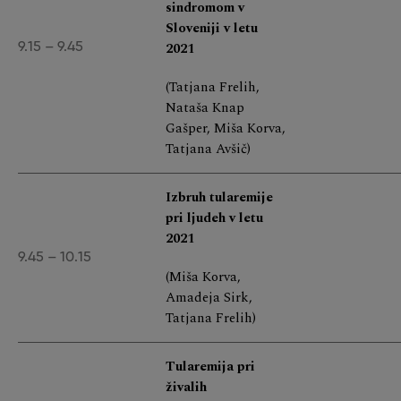
sindromom v
Sloveniji v letu
2021
9.15 – 9.45
(Tatjana Frelih,
Nataša Knap
Gašper, Miša Korva,
Tatjana Avšič)
Izbruh tularemije
pri ljudeh v letu
2021
9.45 – 10.15
(Miša Korva,
Amadeja Sirk,
Tatjana Frelih)
Tularemija pri
živalih