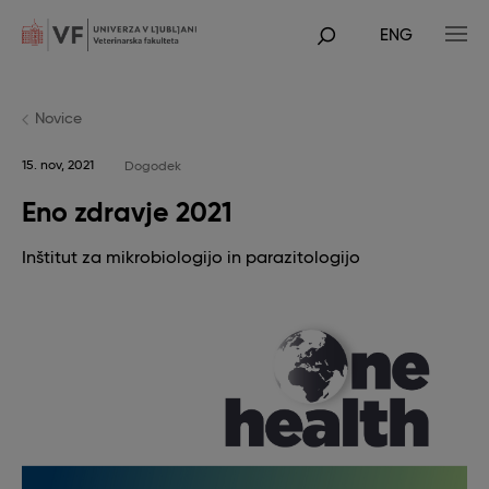
Skip
to
ENG
main
POJDI
content
NA
GLAVNO
VSEBINO
Novice
15. nov, 2021
Dogodek
Eno zdravje 2021
Inštitut za mikrobiologijo in parazitologijo