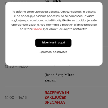
pri ljudeh
12.30 – 13.00
(Franc Strle)
Ta spletna stran uporablja piškotke. Obvezni piškotki in piškotki,
ki ne obdelujejo osebnih podatkov, so že nameščeni. Z vašim
soglasjem pa vam bomo naložili tudi piškotke za izboljšanje vaše
Lymska borelioza
uporabniške izkušnje. Več informacij o piškotkih si lahko preberite
pri živalih
na strani
Piškotki
, kjer lahko tudi urejate nastavitve.
13.00 – 13.30
(Igor Gruntar)
Izberi vse in zapri
Spremeni nastavitve
Zatiranje
glodavcev v
zunanjem okolju
13.30 – 14.00
(Jasna Zver, Miran
Zupan)
RAZPRAVA IN
ZAKLJUČEK
14.00 – 14.15
SREČANJA