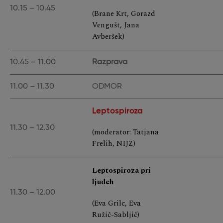
10.15 – 10.45
(Brane Krt, Gorazd
Vengušt, Jana
Avberšek)
10.45 – 11.00
Razprava
11.00 – 11.30
ODMOR
Leptospiroza
11.30 – 12.30
(moderator: Tatjana
Frelih, NIJZ)
Leptospiroza pri
ljudeh
11.30 – 12.00
(Eva Grilc, Eva
Ružič-Sabljič)