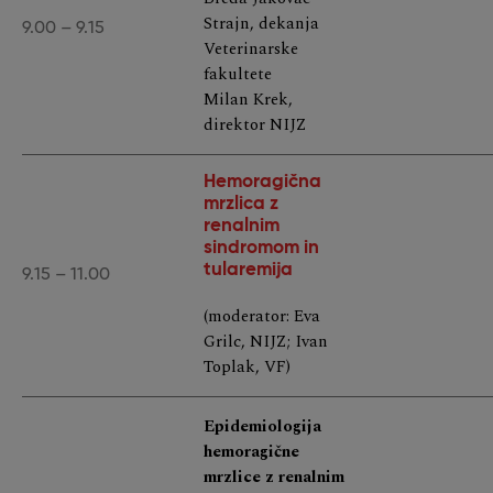
Strajn, dekanja
9.00 – 9.15
Veterinarske
fakultete
Milan Krek,
direktor NIJZ
Hemoragična
mrzlica z
renalnim
sindromom in
tularemija
9.15 – 11.00
(moderator: Eva
Grilc, NIJZ; Ivan
Toplak, VF)
Epidemiologija
hemoragične
mrzlice z renalnim