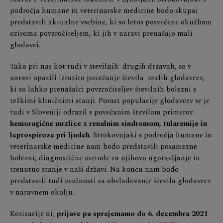
področja humane in veterinarske medicine bodo skupaj
predstavili aktualne vsebine, ki so letos posvečene okužbam
oziroma povzročiteljem, ki jih v naravi prenašajo mali
glodavci.
Tako pri nas kot tudi v številnih drugih državah, so v
naravi opazili izrazito povečanje števila malih glodavcev,
ki so lahko prenašalci povzročiteljev številnih bolezni s
težkimi kliničnimi stanji. Porast populacije glodavcev se je
tudi v Sloveniji odrazil s povečanim številom primerov
hemoragične mrzlice z renalnim sindromom, tularemije in
leptospiroze pri ljudeh
. Strokovnjaki s področja humane in
veterinarske medicine nam bodo predstavili posamezne
bolezni, diagnostične metode za njihovo ugotavljanje in
trenutno stanje v naši državi. Na koncu nam bodo
predstavili tudi možnosti za obvladovanje števila glodavcev
v naravnem okolju.
Kotizacije ni,
prijave pa sprejemamo do 6. decembra 2021