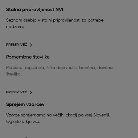
Stalna pripravljenost NVI
Seznam osebja v stalni pripravljenosti za potrebe
nadzora.
PREBERI VEČ
Pomembne številke
Matična, registrska, šifra dejavnosti, bančna, davčna
številka.
PREBERI VEČ
Sprejem vzorcev
Vzorce sprejemamo na večih lokacij po vsej Sloveniji.
Oglejte si kje vse.