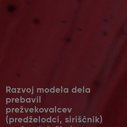
Razvoj modela dela
prebavil
prežvekovalcev
(predželodci, siriščnik)