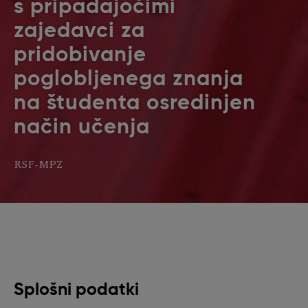
s pripadajočimi
zajedavci za
pridobivanje
poglobljenega znanja
na študenta osredinjen
način učenja
RSF-MPZ
Splošni podatki