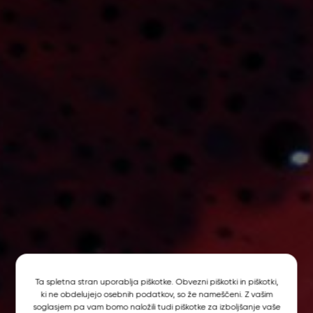
Ta spletna stran uporablja piškotke. Obvezni piškotki in piškotki,
ki ne obdelujejo osebnih podatkov, so že nameščeni. Z vašim
soglasjem pa vam bomo naložili tudi piškotke za izboljšanje vaše