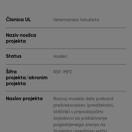
Članica UL
Veterinarska fakulteta
Naziv nosilca
projekta
Status
nosilec
Šifra
RSF-MPZ
projekta/akronim
projekta
Naslov projekta
Razvoj modela dela prebavil
prežvekovalcev (predželodci,
siriščnik) s pripadajočimi
zajedavci za pridobivanje
poglobljenega znanja na
študenta osredinjen način