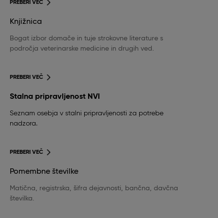
PREBERI VEČ
Knjižnica
Bogat izbor domače in tuje strokovne literature s
področja veterinarske medicine in drugih ved.
PREBERI VEČ
Stalna pripravljenost NVI
Seznam osebja v stalni pripravljenosti za potrebe
nadzora.
PREBERI VEČ
Pomembne številke
Matična, registrska, šifra dejavnosti, bančna, davčna
številka.