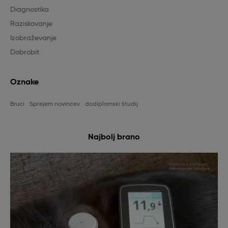
Diagnostika
Raziskovanje
Izobraževanje
Dobrobit
Oznake
Bruci
Sprejem novincev
dodiplomski študij
Najbolj brano