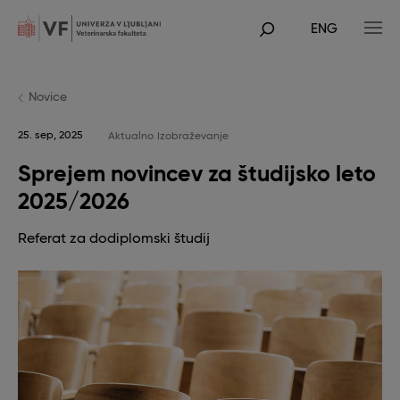
Skip
to
ENG
main
POJDI
content
NA
GLAVNO
VSEBINO
Novice
25. sep, 2025
Aktualno
Izobraževanje
Sprejem novincev za študijsko leto
2025/2026
Referat za dodiplomski študij