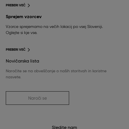
PREBERI VEČ
Sprejem vzorcev
Vzorce sprejemamo na večih lokacij po vsej Sloveniji.
Oglejte si kje vse.
PREBERI VEČ
Novičarska lista
Naročite se na obveščanje o naših storitvah in koristne
nasvete.
Naroči se
Sledite nam