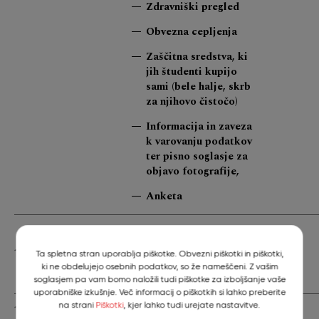
Zdravniški pregled
Obvezna cepljenja
Zaščitna sredstva, ki
jih študenti kupijo
sami (bele halje, skrb
za njihovo čistočo)
Informacija in zaveza
k varovanju podatkov
ter pisno soglasje za
objavo fotografije,
Anketa
Informacije o Centru
za
11.30-11.45
Ta spletna stran uporablja piškotke. Obvezni piškotki in piškotki,
obštudijske dejavnosti
ki ne obdelujejo osebnih podatkov, so že nameščeni. Z vašim
in Kariernem centru UL
soglasjem pa vam bomo naložili tudi piškotke za izboljšanje vaše
uporabniške izkušnje. Več informacij o piškotkih si lahko preberite
na strani
Piškotki
, kjer lahko tudi urejate nastavitve.
11.45-12.00
Odmor