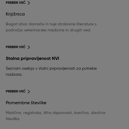
PREBERI VEČ
Knjižnica
Bogat izbor domače in tuje strokovne literature s
področja veterinarske medicine in drugih ved.
PREBERI VEČ
Stalna pripravljenost NVI
Seznam osebja v stalni pripravljenosti za potrebe
nadzora.
PREBERI VEČ
Pomembne številke
Matična, registrska, šifra dejavnosti, bančna, davčna
številka.