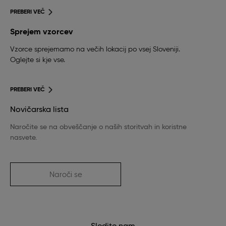
PREBERI VEČ
Sprejem vzorcev
Vzorce sprejemamo na večih lokacij po vsej Sloveniji.
Oglejte si kje vse.
PREBERI VEČ
Novičarska lista
Naročite se na obveščanje o naših storitvah in koristne
nasvete.
Naroči se