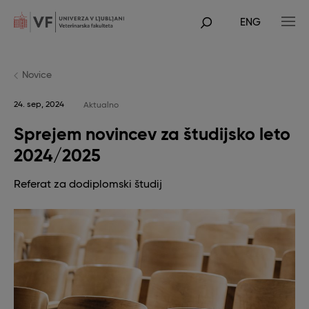
Skip
to
ENG
main
POJDI
content
NA
GLAVNO
VSEBINO
Novice
24. sep, 2024
Aktualno
Sprejem novincev za študijsko leto
2024/2025
Referat za dodiplomski študij