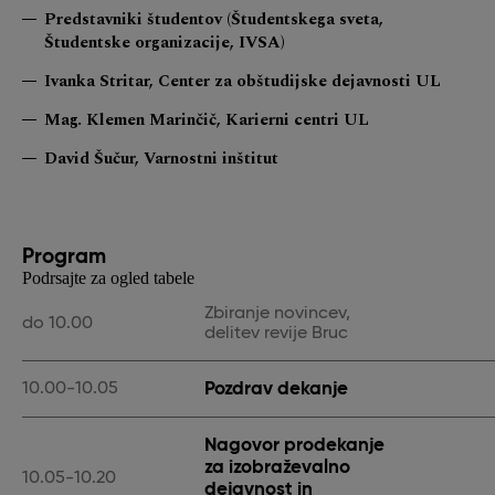
Predstavniki študentov (Študentskega sveta,
Študentske organizacije, IVSA)
Ivanka Stritar, Center za obštudijske dejavnosti UL
Mag. Klemen Marinčič, Karierni centri UL
David Šučur, Varnostni inštitut
Program
Podrsajte za ogled tabele
Zbiranje novincev,
do 10.00
delitev revije Bruc
Pozdrav dekanje
10.00-10.05
Nagovor prodekanje
za izobraževalno
10.05-10.20
dejavnost in