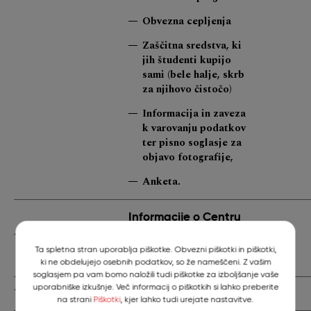
Obvezna cepljenja
Zaščitna sredstva, ki
jih študenti kupijo
sami (bele halje, skrb
za njihovo čistočo)
Informacija in zaveza
k varovanju podatkov
ter pisno soglasje za
objavo fotografije,
Anketa.
Informacije o Centru
za
11.30-11.45
obštudijske dejavnosti
Ta spletna stran uporablja piškotke. Obvezni piškotki in piškotki,
in Kariernem centru UL
ki ne obdelujejo osebnih podatkov, so že nameščeni. Z vašim
soglasjem pa vam bomo naložili tudi piškotke za izboljšanje vaše
uporabniške izkušnje. Več informacij o piškotkih si lahko preberite
11.45-12.00
Odmor
na strani
Piškotki
, kjer lahko tudi urejate nastavitve.