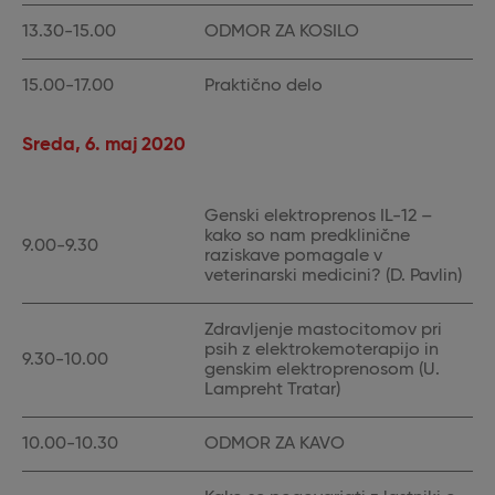
13.30-15.00
ODMOR ZA KOSILO
15.00-17.00
Praktično delo
Sreda, 6. maj 2020
Genski elektroprenos IL-12 –
kako so nam predklinične
9.00-9.30
raziskave pomagale v
veterinarski medicini? (D. Pavlin)
Zdravljenje mastocitomov pri
psih z elektrokemoterapijo in
9.30-10.00
genskim elektroprenosom (U.
Lampreht Tratar)
10.00-10.30
ODMOR ZA KAVO