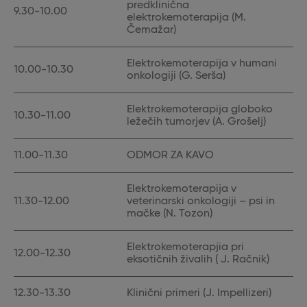
predklinična
9.30-10.00
elektrokemoterapija (M.
Čemažar)
Elektrokemoterapija v humani
10.00-10.30
onkologiji (G. Serša)
Elektrokemoterapija globoko
10.30-11.00
ležečih tumorjev (A. Grošelj)
11.00-11.30
ODMOR ZA KAVO
Elektrokemoterapija v
11.30-12.00
veterinarski onkologiji – psi in
mačke (N. Tozon)
Elektrokemoterapjia pri
12.00-12.30
eksotičnih živalih ( J. Račnik)
12.30-13.30
Klinični primeri (J. Impellizeri)