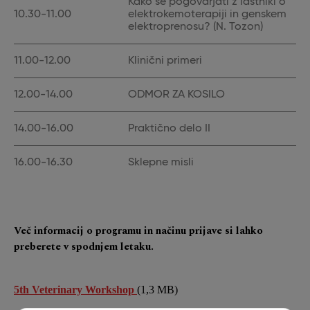
Kako se pogovarjati z lastniki o
10.30-11.00
elektrokemoterapiji in genskem
elektroprenosu? (N. Tozon)
11.00-12.00
Klinični primeri
12.00-14.00
ODMOR ZA KOSILO
14.00-16.00
Praktično delo II
16.00-16.30
Sklepne misli
Več informacij o programu in načinu prijave si lahko
preberete v spodnjem letaku.
5th Veterinary Workshop
(1,3 MB)