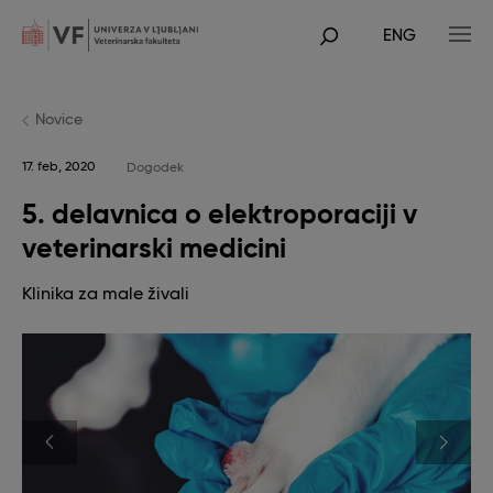
Skip
to
ENG
main
POJDI
content
NA
GLAVNO
VSEBINO
Novice
17. feb, 2020
Dogodek
5. delavnica o elektroporaciji v
veterinarski medicini
Klinika za male živali