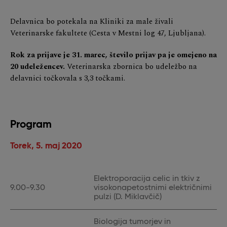
Delavnica bo potekala na Kliniki za male živali
Veterinarske fakultete (Cesta v Mestni log 47, Ljubljana).
Rok za prijave je 31. marec, število prijav pa je omejeno na
20 udeležencev.
Veterinarska zbornica bo udeležbo na
delavnici točkovala s 3,3 točkami.
Program
Torek, 5. maj 2020
Elektroporacija celic in tkiv z
9.00-9.30
visokonapetostnimi električnimi
pulzi (D. Miklavčič)
Biologija tumorjev in