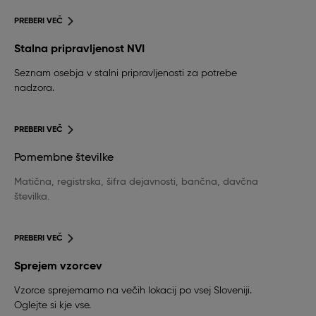
PREBERI VEČ
Stalna pripravljenost NVI
Seznam osebja v stalni pripravljenosti za potrebe
nadzora.
PREBERI VEČ
Pomembne številke
Matična, registrska, šifra dejavnosti, bančna, davčna
številka.
PREBERI VEČ
Sprejem vzorcev
Vzorce sprejemamo na večih lokacij po vsej Sloveniji.
Oglejte si kje vse.