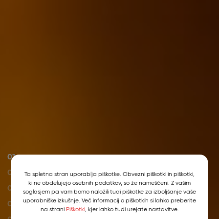
01
02
Ta spletna stran uporablja piškotke. Obvezni piškotki in piškotki,
ki ne obdelujejo osebnih podatkov, so že nameščeni. Z vašim
03
soglasjem pa vam bomo naložili tudi piškotke za izboljšanje vaše
uporabniške izkušnje. Več informacij o piškotkih si lahko preberite
04
na strani
Piškotki
, kjer lahko tudi urejate nastavitve.