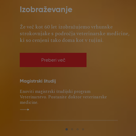
Izobraževanje
Že več kot 60 let izobražujemo vrhunske
strokovnjake s področja veterinarske medicine,
ki so cenjeni tako doma kot v tujini.
Preberi več
Magistrski študij
Do
Enoviti magistrski študijski program
Int
Veterinarstvo. Postanite doktor veterinarske
3. 
medicine.