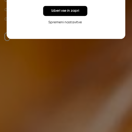
05
06
Izberi vse in zapri
07
Spremeni nastavitve