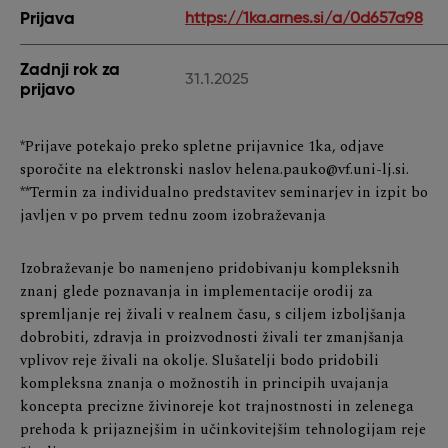
Prijava
https://1ka.arnes.si/a/0d657a98
Zadnji rok za
31.1.2025
prijavo
*Prijave potekajo preko spletne prijavnice 1ka, odjave
sporočite na elektronski naslov helena.pauko@vf.uni-lj.si.
**Termin za individualno predstavitev seminarjev in izpit bo
javljen v po prvem tednu zoom izobraževanja
Izobraževanje bo namenjeno pridobivanju kompleksnih
znanj glede poznavanja in implementacije orodij za
spremljanje rej živali v realnem času, s ciljem izboljšanja
dobrobiti, zdravja in proizvodnosti živali ter zmanjšanja
vplivov reje živali na okolje. Slušatelji bodo pridobili
kompleksna znanja o možnostih in principih uvajanja
koncepta precizne živinoreje kot trajnostnosti in zelenega
prehoda k prijaznejšim in učinkovitejšim tehnologijam reje