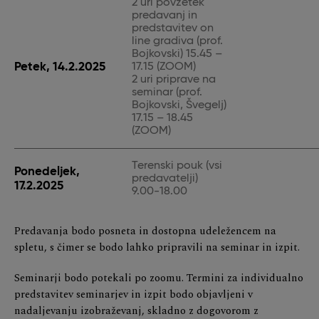
2 uri povzetek
predavanj in
predstavitev on
line gradiva (prof.
Bojkovski) 15.45 –
Petek, 14.2.2025
17.15 (ZOOM)
2 uri priprave na
seminar (prof.
Bojkovski, Švegelj)
17.15 – 18.45
(ZOOM)
Terenski pouk (vsi
Ponedeljek,
predavatelji)
17.2.2025
9.00-18.00
Predavanja bodo posneta in dostopna udeležencem na
spletu, s čimer se bodo lahko pripravili na seminar in izpit.
Seminarji bodo potekali po zoomu. Termini za individualno
predstavitev seminarjev in izpit bodo objavljeni v
nadaljevanju izobraževanj, skladno z dogovorom z