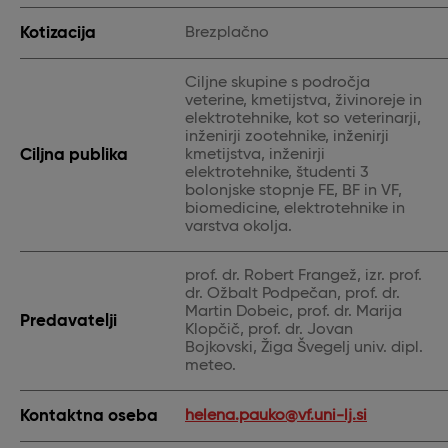
Kotizacija
Brezplačno
Ciljne skupine s področja
veterine, kmetijstva, živinoreje in
elektrotehnike, kot so veterinarji,
inženirji zootehnike, inženirji
Ciljna publika
kmetijstva, inženirji
elektrotehnike, študenti 3
bolonjske stopnje FE, BF in VF,
biomedicine, elektrotehnike in
varstva okolja.
prof. dr. Robert Frangež, izr. prof.
dr. Ožbalt Podpečan, prof. dr.
Martin Dobeic, prof. dr. Marija
Predavatelji
Klopčič, prof. dr. Jovan
Bojkovski, Žiga Švegelj univ. dipl.
meteo.
Kontaktna oseba
helena.pauko@vf.uni-lj.si