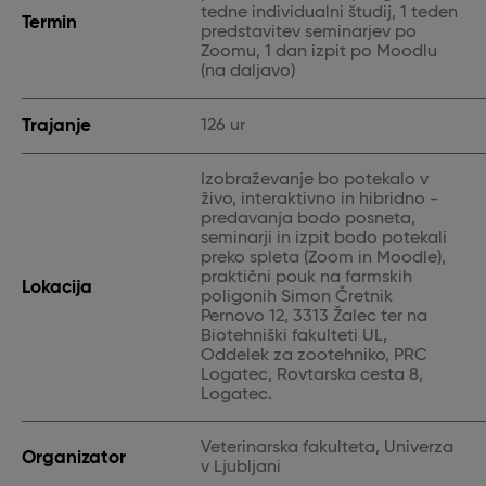
tedne individualni študij, 1 teden
Termin
predstavitev seminarjev po
Zoomu, 1 dan izpit po Moodlu
(na daljavo)
Trajanje
126 ur
Izobraževanje bo potekalo v
živo, interaktivno in hibridno -
predavanja bodo posneta,
seminarji in izpit bodo potekali
preko spleta (Zoom in Moodle),
praktični pouk na farmskih
Lokacija
poligonih Simon Čretnik
Pernovo 12, 3313 Žalec ter na
Biotehniški fakulteti UL,
Oddelek za zootehniko, PRC
Logatec, Rovtarska cesta 8,
Logatec.
Veterinarska fakulteta, Univerza
Organizator
v Ljubljani