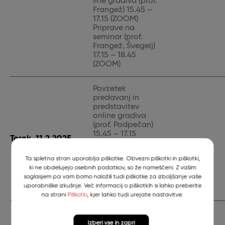
line gradiva (prof.
Frangež) 15.45 –
17.15 (ZOOM)
Priprave na
seminar (prof.
Frangež, Švegelj)
17.15 – 18.45
(ZOOM)
Povzetek
predavanj in
predstavitev
online gradiva
(prof. Podpečan)
15.45 – 17.15
Torek, 11.2.2025
(ZOOM)
Priprave na
Ta spletna stran uporablja piškotke. Obvezni piškotki in piškotki,
seminar (prof.
ki ne obdelujejo osebnih podatkov, so že nameščeni. Z vašim
Podpečan,
soglasjem pa vam bomo naložili tudi piškotke za izboljšanje vaše
Švegelj) 17.15 –
uporabniške izkušnje. Več informacij o piškotkih si lahko preberite
18.45 (ZOOM)
na strani
Piškotki
, kjer lahko tudi urejate nastavitve.
Povzetek
predavanj in
Izberi vse in zapri