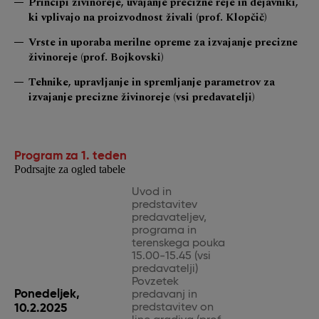
Principi živinoreje, uvajanje precizne reje in dejavniki,
ki vplivajo na proizvodnost živali (prof. Klopčič)
Vrste in uporaba merilne opreme za izvajanje precizne
živinoreje (prof. Bojkovski)
Tehnike, upravljanje in spremljanje parametrov za
izvajanje precizne živinoreje (vsi predavatelji)
Program za 1. teden
Podrsajte za ogled tabele
Uvod in
predstavitev
predavateljev,
programa in
terenskega pouka
15.00-15.45 (vsi
predavatelji)
Povzetek
Ponedeljek,
predavanj in
10.2.2025
predstavitev on