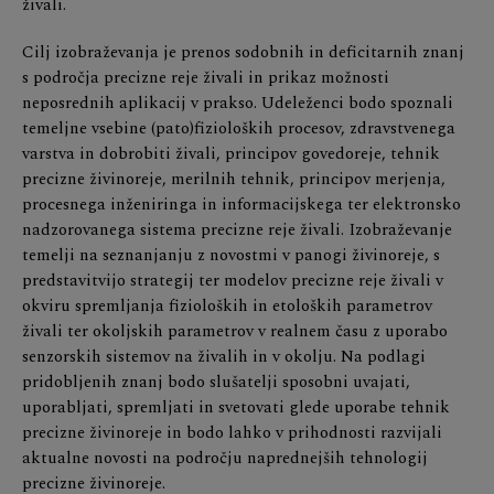
živali.
Cilj izobraževanja je prenos sodobnih in deficitarnih znanj
s področja precizne reje živali in prikaz možnosti
neposrednih aplikacij v prakso. Udeleženci bodo spoznali
temeljne vsebine (pato)fizioloških procesov, zdravstvenega
varstva in dobrobiti živali, principov govedoreje, tehnik
precizne živinoreje, merilnih tehnik, principov merjenja,
procesnega inženiringa in informacijskega ter elektronsko
nadzorovanega sistema precizne reje živali. Izobraževanje
temelji na seznanjanju z novostmi v panogi živinoreje, s
predstavitvijo strategij ter modelov precizne reje živali v
okviru spremljanja fizioloških in etoloških parametrov
živali ter okoljskih parametrov v realnem času z uporabo
senzorskih sistemov na živalih in v okolju. Na podlagi
pridobljenih znanj bodo slušatelji sposobni uvajati,
uporabljati, spremljati in svetovati glede uporabe tehnik
precizne živinoreje in bodo lahko v prihodnosti razvijali
aktualne novosti na področju naprednejših tehnologij
precizne živinoreje.