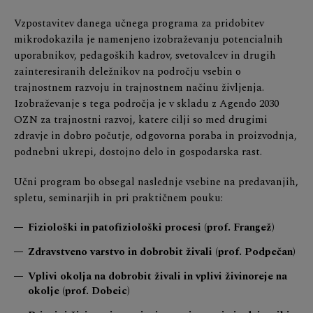
Vzpostavitev danega učnega programa za pridobitev
mikrodokazila je namenjeno izobraževanju potencialnih
uporabnikov, pedagoških kadrov, svetovalcev in drugih
zainteresiranih deležnikov na področju vsebin o
trajnostnem razvoju in trajnostnem načinu življenja.
Izobraževanje s tega področja je v skladu z Agendo 2030
OZN za trajnostni razvoj, katere cilji so med drugimi
zdravje in dobro počutje, odgovorna poraba in proizvodnja,
podnebni ukrepi, dostojno delo in gospodarska rast.
Učni program bo obsegal naslednje vsebine na predavanjih,
spletu, seminarjih in pri praktičnem pouku:
Fiziološki in patofiziološki procesi (prof. Frangež)
Zdravstveno varstvo in dobrobit živali (prof. Podpečan)
Vplivi okolja na dobrobit živali in vplivi živinoreje na
okolje (prof. Dobeic)