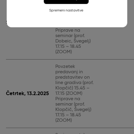
predstavitev
online gradiva
Spremeni nastavitve
(prof. Dobeic)
15.45 – 17.15
Sreda, 12.2.2025
(ZOOM)
Priprave na
seminar (prof.
Dobeic, Švegelj)
17.15 – 18.45
(ZOOM)
Povzetek
predavanj in
predstavitev on
line gradiva (prof.
Klopčič) 15.45 –
Četrtek, 13.2.2025
17.15 (ZOOM)
Priprave na
seminar (prof.
Klopčič, Švegelj)
17.15 – 18.45
(ZOOM)