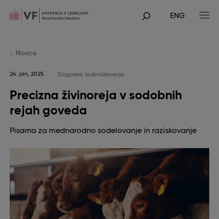
Skip
to
ENG
main
POJDI
content
NA
GLAVNO
VSEBINO
Novice
24. jan, 2025
Dogodek
Izobraževanje
Precizna živinoreja v sodobnih
rejah goveda
Pisarna za mednarodno sodelovanje in raziskovanje