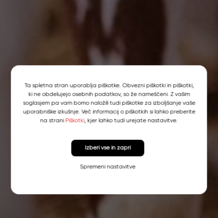
Ta spletna stran uporablja piškotke. Obvezni piškotki in piškotki,
ki ne obdelujejo osebnih podatkov, so že nameščeni. Z vašim
soglasjem pa vam bomo naložili tudi piškotke za izboljšanje vaše
uporabniške izkušnje. Več informacij o piškotkih si lahko preberite
na strani
Piškotki
, kjer lahko tudi urejate nastavitve.
Izberi vse in zapri
Spremeni nastavitve