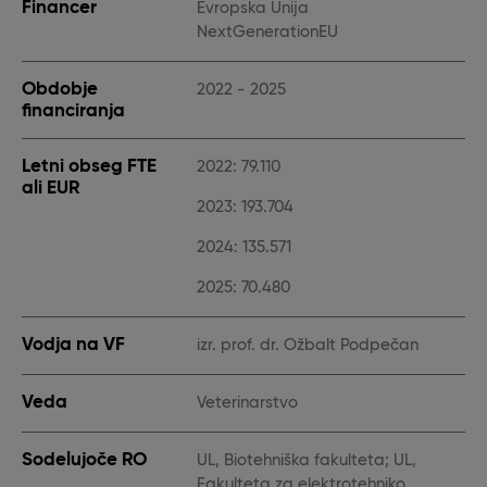
Financer
Evropska Unija
NextGenerationEU
Obdobje
2022 - 2025
financiranja
Letni obseg FTE
2022: 79.110
ali EUR
2023: 193.704
2024: 135.571
2025: 70.480
Vodja na VF
izr. prof. dr. Ožbalt Podpečan
Veda
Veterinarstvo
Sodelujoče RO
UL, Biotehniška fakulteta; UL,
Fakulteta za elektrotehniko