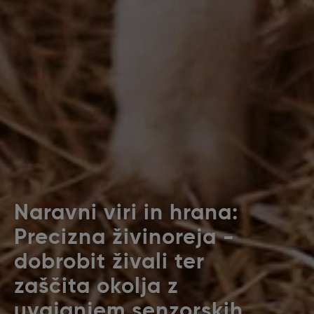
Naravni viri in hrana:
Precizna živinoreja -
dobrobit živali ter
zaščita okolja z
uvajanjem senzorskih