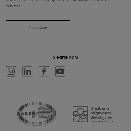
Naročite se na obveščanje o naših storitvah in koristne
nasvete.
Naroči se
Sledite nam