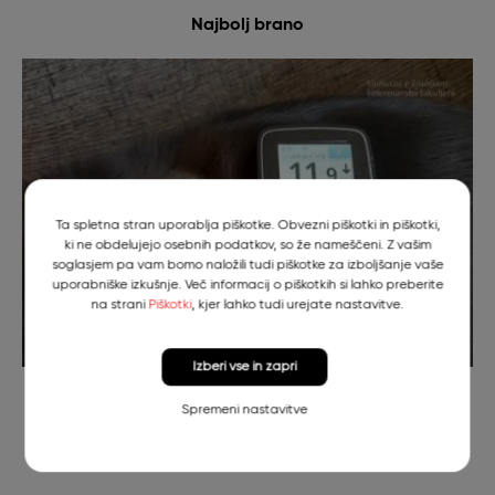
Najbolj brano
Ta spletna stran uporablja piškotke. Obvezni piškotki in piškotki,
ki ne obdelujejo osebnih podatkov, so že nameščeni. Z vašim
soglasjem pa vam bomo naložili tudi piškotke za izboljšanje vaše
uporabniške izkušnje. Več informacij o piškotkih si lahko preberite
na strani
Piškotki
, kjer lahko tudi urejate nastavitve.
Izberi vse in zapri
Psička Pika s kontinuiranim merilcem krvnega sladkorja
Spremeni nastavitve