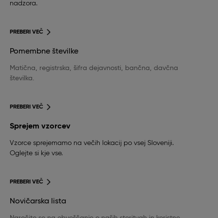
nadzora.
PREBERI VEČ
Pomembne številke
Matična, registrska, šifra dejavnosti, bančna, davčna
številka.
PREBERI VEČ
Sprejem vzorcev
Vzorce sprejemamo na večih lokacij po vsej Sloveniji.
Oglejte si kje vse.
PREBERI VEČ
Novičarska lista