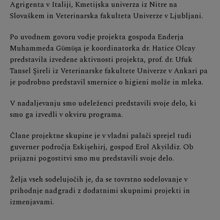
Agrigenta v Italiji, Kmetijska univerza iz Nitre na
Slovaškem in Veterinarska fakulteta Univerze v Ljubljani.
Po uvodnem govoru vodje projekta gospoda Enderja
Muhammeda Gϋmϋşa je koordinatorka dr. Hatice Olcay
predstavila izvedene aktivnosti projekta, prof. dr. Ufuk
Tansel Şireli iz Veterinarske fakultete Univerze v Ankari pa
je podrobno predstavil smernice o higieni molže in mleka.
V nadaljevanju smo udeleženci predstavili svoje delo, ki
smo ga izvedli v okviru programa.
Člane projektne skupine je v vladni palači sprejel tudi
guverner področja Eskişehirj, gospod Erol Akyildiz. Ob
prijazni pogostitvi smo mu predstavili svoje delo.
Želja vseh sodelujočih je, da se tovrstno sodelovanje v
prihodnje nadgradi z dodatnimi skupnimi projekti in
izmenjavami.