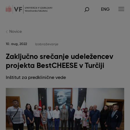
Skip
to
ENG
main
POJDI
content
NA
GLAVNO
VSEBINO
Novice
10. aug, 2022
Izobraževanje
Zaključno srečanje udeležencev
projekta BestCHEESE v Turčiji
Inštitut za predklinične vede