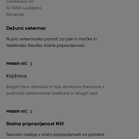
Gerbičeva 60
SI-1000 Ljubljana
Slovenija
Dežurni veterinar
Nujna veterinarska pomoč za pse in mačke in
telefonska številka stalne pripravljenosti.
PREBERI VEČ
Knjižnica
Bogat izbor domače in tuje strokovne literature s
področja veterinarske medicine in drugih ved.
PREBERI VEČ
Stalna pripravljenost NVI
Seznam osebja v stalni pripravljenosti za potrebe