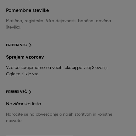
Pomembne številke
Matična, registrska, šifra dejavnosti, bančna, davčna
številka.
PREBERI VEČ
Sprejem vzorcev
Vzorce sprejemamo na večih lokacij po vsej Sloveniji.
Oglejte si kje vse.
PREBERI VEČ
Novičarska lista
Naročite se na obveščanje o naših storitvah in koristne
nasvete.