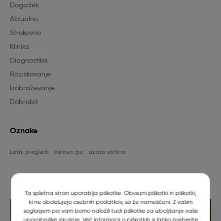
Dogodek
Aktualno
Strokovno
Klinika
Diagnostika
Raziskovanje
Izobraževanje
Dobrobit
Oznake
Letni pregledi
delovni psi
ustna votlina
Najbolj brano
Ta spletna stran uporablja piškotke. Obvezni piškotki in piškotki,
ki ne obdelujejo osebnih podatkov, so že nameščeni. Z vašim
soglasjem pa vam bomo naložili tudi piškotke za izboljšanje vaše
uporabniške izkušnje. Več informacij o piškotkih si lahko preberite