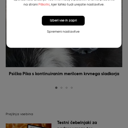
na strani
Piškotki
, kjer lahko tudi urejate nastavitve.
Izberi vse in zapri
Spremeni nastavitve
Psička Pika s kontinuiranim merilcem krvnega sladkorja
Prejšnja vsebina
Testni čebelnjaki za