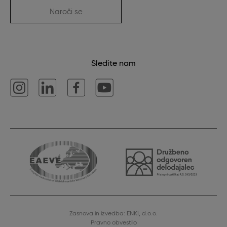
Naroči se
Sledite nam
Zasnova in izvedba: ENKI, d.o.o.
Pravno obvestilo