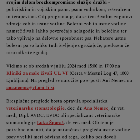
svojim delom brezkompromisno služijo družbi
–
policijskim in vojaškim psom, psom vodnikom, reševalcem
in terapevtom. Cilj programa je, da se tem živalim zagotovi
zdravje zob in ustne votline. Bolezni zob in ustne votline
namreč živali lahko povzročajo nelagodje in bolečino ter
tako vplivajo na delovno sposobnost psa. Nekatere ustne
bolezni pa so lahko tudi življenje ogrožajoče, predvsem če
niso odkrite zgodaj.
Vidimo se ob sredah v juliju 2024 med 15:00 in 17:00 na
Kliniki za male živali UL VF
(Cesta v Mestni Log 47, 1000
Ljubljana). Na pregled se naročite po e-pošti Ani Nemec na
ana.nemec@vf.uni-lj.si
.
Brezplačne preglede bosta opravila specialistka
veterinarske stomatologije
, doc. dr.
Ana Nemec
, dr. vet.
med., Dipl. AVDC, EVDC ali specializant veterinarske
stomatologije
Luka Šparaš
, dr. vet. med. Ob tem je
potrebno omeniti, da je natančnost pregleda ustne votline
psov v veliki meri odvisna od tega, koliko pes dovoli