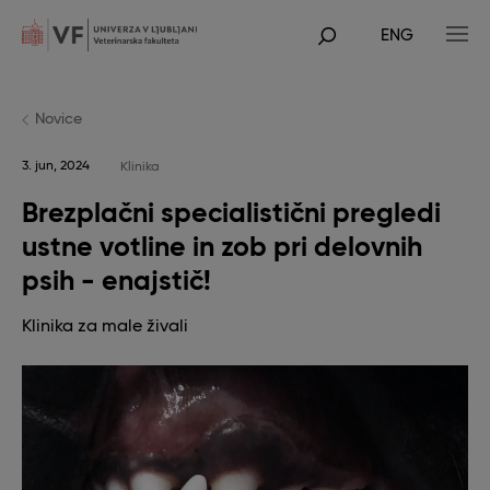
Skip
to
ENG
main
POJDI
content
NA
GLAVNO
VSEBINO
Novice
3. jun, 2024
Klinika
Brezplačni specialistični pregledi
ustne votline in zob pri delovnih
psih - enajstič!
Klinika za male živali