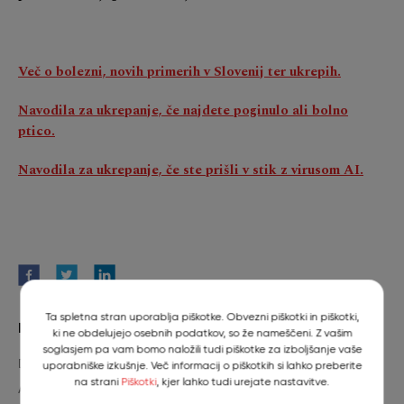
Več o bolezni, novih primerih v Slovenij ter ukrepih.
Navodila za ukrepanje, če najdete poginulo ali bolno
ptico.
Navodila za ukrepanje, če ste prišli v stik z virusom AI.
Ta spletna stran uporablja piškotke. Obvezni piškotki in piškotki,
Filter
ki ne obdelujejo osebnih podatkov, so že nameščeni. Z vašim
soglasjem pa vam bomo naložili tudi piškotke za izboljšanje vaše
Dogodek
uporabniške izkušnje. Več informacij o piškotkih si lahko preberite
na strani
Piškotki
, kjer lahko tudi urejate nastavitve.
Aktualno