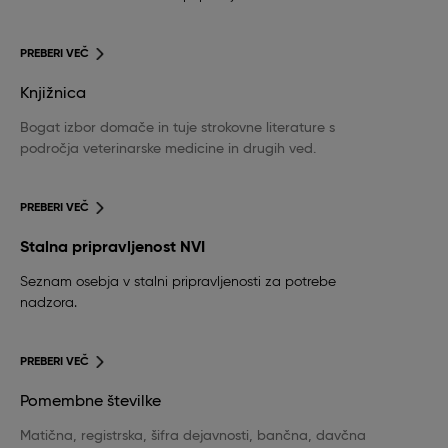
PREBERI VEČ
Knjižnica
Bogat izbor domače in tuje strokovne literature s
področja veterinarske medicine in drugih ved.
PREBERI VEČ
Stalna pripravljenost NVI
Seznam osebja v stalni pripravljenosti za potrebe
nadzora.
PREBERI VEČ
Pomembne številke
Matična, registrska, šifra dejavnosti, bančna, davčna