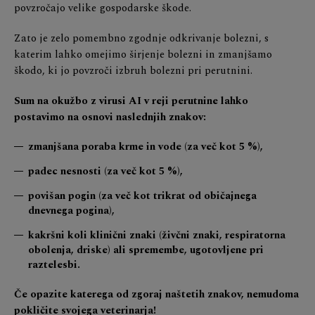
povzročajo velike gospodarske škode.
Zato je zelo pomembno zgodnje odkrivanje bolezni, s
katerim lahko omejimo širjenje bolezni in zmanjšamo
škodo, ki jo povzroči izbruh bolezni pri perutnini.
Sum na okužbo z virusi AI v reji perutnine lahko
postavimo na osnovi naslednjih znakov:
zmanjšana poraba krme in vode (za več kot 5 %),
padec nesnosti (za več kot 5 %),
povišan pogin (za več kot trikrat od običajnega
dnevnega pogina),
kakršni koli klinični znaki (živčni znaki, respiratorna
obolenja, driske) ali spremembe, ugotovljene pri
raztelesbi.
Če opazite katerega od zgoraj naštetih znakov, nemudoma
pokličite svojega veterinarja!