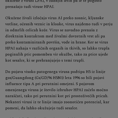
okužene z virusi LPAI, v zadnjih letih pa le te pogosto
prenašajo tudi viruse HPAI.
Okužene živali izločajo virus AI preko nosnic, kljunske
votline, očesnih veznic in kloake, virus najdemo tudi v perju
in odmrlih celicah kože. Virus se navadno prenaša z
direktnim kontaktom med živalmi dovzetnih vrst ali pa
preko kontaminiranih površin, vode in hrane. Ker se virus
HPAI nahaja v različnih organih in tkivih, so lahko trupla
poginulih ptic pomemben vir okužbe, tako za ptice ujede
kot sesalce, ki se prehranjujejo s temi trupli.
Do pojava visoko patogenega virusa podtipa H5 iz linije
gos/Guangdong (Gs/GD/96 H5N1) leta 1996 so bili pojavi
influence tipa A pri perutnini omejeni. S pojavom
omenjenega virusa je število izbruhov HPAI začelo močno
naraščati, tako pri perutnini kot pri prostoživečih pticah.
Nekateri virusi iz te linije imajo zoonotičen potencial, kar
pomeni, da lahko okužujejo tudi sesalce.