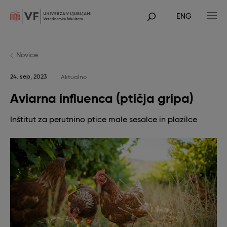
Skip
to
ENG
main
POJDI
content
NA
GLAVNO
VSEBINO
Novice
24. sep, 2023
Aktualno
Aviarna influenca (ptičja gripa)
Inštitut za perutnino ptice male sesalce in plazilce