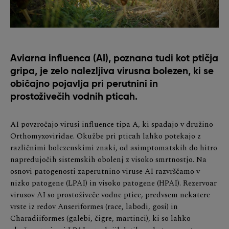
Aviarna influenca (AI), poznana tudi kot ptičja
gripa, je zelo nalezljiva virusna bolezen, ki se
običajno pojavlja pri perutnini in
prostoživečih vodnih pticah.
AI povzročajo virusi influence tipa A, ki spadajo v družino
Orthomyxoviridae. Okužbe pri pticah lahko potekajo z
različnimi bolezenskimi znaki, od asimptomatskih do hitro
napredujočih sistemskih obolenj z visoko smrtnostjo. Na
osnovi patogenosti zaperutnino viruse AI razvrščamo v
nizko patogene (LPAI) in visoko patogene (HPAI). Rezervoar
virusov AI so prostoživeče vodne ptice, predvsem nekatere
vrste iz redov Anseriformes (race, labodi, gosi) in
Charadiiformes (galebi, čigre, martinci), ki so lahko