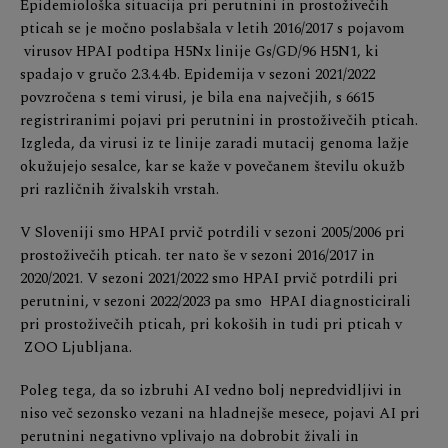
Epidemiološka situacija pri perutnini in prostoživečih
pticah se je močno poslabšala v letih 2016/2017 s pojavom
virusov HPAI podtipa H5Nx linije Gs/GD/96 H5N1, ki
spadajo v gručo 2.3.4.4b. Epidemija v sezoni 2021/2022
povzročena s temi virusi, je bila ena največjih, s 6615
registriranimi pojavi pri perutnini in prostoživečih pticah.
Izgleda, da virusi iz te linije zaradi mutacij genoma lažje
okužujejo sesalce, kar se kaže v povečanem številu okužb
pri različnih živalskih vrstah.
V Sloveniji smo HPAI prvič potrdili v sezoni 2005/2006 pri
prostoživečih pticah. ter nato še v sezoni 2016/2017 in
2020/2021. V sezoni 2021/2022 smo HPAI prvič potrdili pri
perutnini, v sezoni 2022/2023 pa smo HPAI diagnosticirali
pri prostoživečih pticah, pri kokoših in tudi pri pticah v
ZOO Ljubljana.
Poleg tega, da so izbruhi AI vedno bolj nepredvidljivi in
niso več sezonsko vezani na hladnejše mesece, pojavi AI pri
perutnini negativno vplivajo na dobrobit živali in