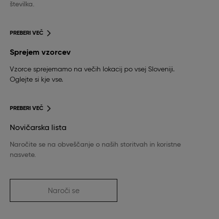
številka.
PREBERI VEČ
Sprejem vzorcev
Vzorce sprejemamo na večih lokacij po vsej Sloveniji.
Oglejte si kje vse.
PREBERI VEČ
Novičarska lista
Naročite se na obveščanje o naših storitvah in koristne
nasvete.
Naroči se