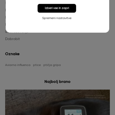
Strokovno
Izberi vse in zapri
Klinika
Diagnostika
Spremeni nastavitve
Raziskovanje
Izobraževanje
Dobrobit
Oznake
Aviarna influenca
ptice
ptičja gripa
Najbolj brano