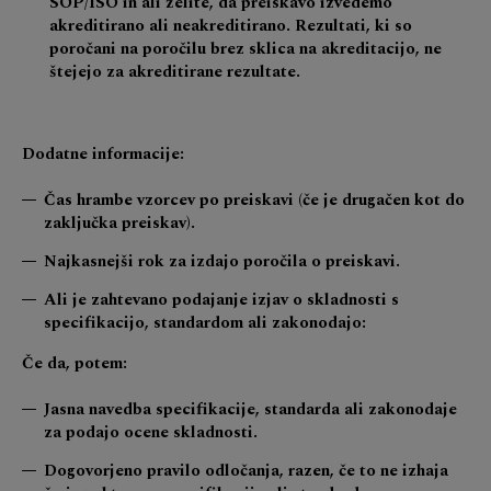
SOP/ISO in ali želite, da preiskavo izvedemo
akreditirano ali neakreditirano. Rezultati, ki so
poročani na poročilu brez sklica na akreditacijo, ne
štejejo za akreditirane rezultate.
Dodatne informacije:
Čas hrambe vzorcev po preiskavi (če je drugačen kot do
zaključka preiskav).
Najkasnejši rok za izdajo poročila o preiskavi.
Ali je zahtevano podajanje izjav o skladnosti s
specifikacijo, standardom ali zakonodajo:
Če da, potem:
Jasna navedba specifikacije, standarda ali zakonodaje
za podajo ocene skladnosti.
Dogovorjeno pravilo odločanja, razen, če to ne izhaja