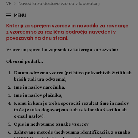
VF
Navodila za dostavo vzorca v laboratorij
MENU
Kriteriji za sprejem vzorcev in navodila za ravnanje
z vzorcem so za različna področja navedeni v
povezavah na dnu strani.
Vzorec naj spremlja
zapisnik iz katerega so razvidni:
Obvezni podatki:
Datum odvzema vzorca (pri hitro pokvarljivih živilih ali
brisih tudi ura odvzema),
Ime in naslov naročnika,
Ime in naslov plačnika,
Komu in kam je treba sporočiti rezultat (ime in naslov
in če je tako dogovorjeno tudi telefonska številka ali
e-mail naslov).
Opis in nedvoumne oznake vzorcev
Zahtevane metode (nedvoumna identifikacija z oznako