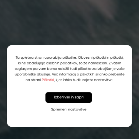
Ta spletna stran uporablja piškotke. Obvezni piškotki in piškotki,
ki ne obdelujejo osebnih podatkov, so že nameščeni. Z vašim
soglasjem pa vam bomo naložili tudi piškotke za izboljšanje vaše
uporabniške izkušnje. Več informacij o piškotkih si lahko preberite
na strani
Piškotki
, kjer lahko tudi urejate nastavitve.
Izberi vse in zapri
Spremeni nastavitve