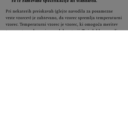
že iz zahtevane specifikacije ali standarda.
Pri nekaterih preiskavah (glejte navodila za posamezne
vrste vzorcev) je zahtevano, da vzorec spremlja temperaturni
vzorec. Temperaturni vzorec je vzorec, ki omogoča meritev
temperature ob sprejemu v laboratorij. To je lahko posodica
z vodo, ki jo ves čas od odvzema, do oddaje v laboratorij
hranimo skupaj z vzorci ali dodatni vzorec, ki ni namenjen
preiskavi temveč samo merjenju temperature.
Odstopanja od teh navodil lahko vplivajo na rezultate
preiskav.
Za vzorčenje, ravnanje, hranjenje in prevoz vzorcev od
odvzema do sprejema v laboratorij je odgovoren odjemalec
oziroma naročnik.
Mikrobiološke preiskave brisov na