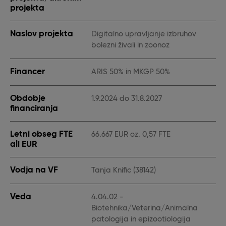
projekta
Naslov projekta
Digitalno upravljanje izbruhov
bolezni živali in zoonoz
Financer
ARIS 50% in MKGP 50%
Obdobje
1.9.2024 do 31.8.2027
financiranja
Letni obseg FTE
66.667 EUR oz. 0,57 FTE
ali EUR
Vodja na VF
Tanja Knific (38142)
Veda
4.04.02 -
Biotehnika/Veterina/Animalna
patologija in epizootiologija