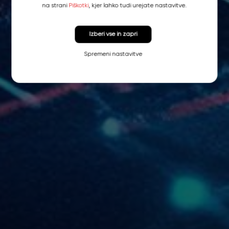
na strani
Piškotki
, kjer lahko tudi urejate nastavitve.
Izberi vse in zapri
Spremeni nastavitve