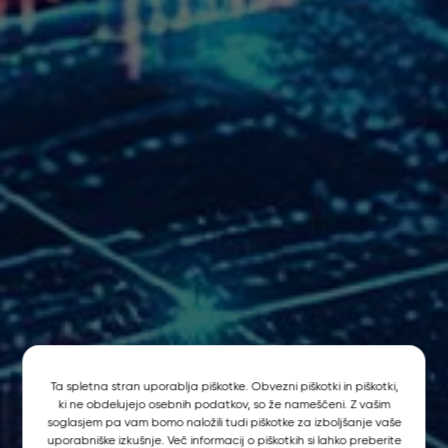
Ta spletna stran uporablja piškotke. Obvezni piškotki in piškotki,
ki ne obdelujejo osebnih podatkov, so že nameščeni. Z vašim
soglasjem pa vam bomo naložili tudi piškotke za izboljšanje vaše
uporabniške izkušnje. Več informacij o piškotkih si lahko preberite