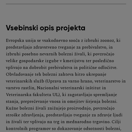
Vsebinski opis projekta
Evropska unija se vsakodnevno sooča z izbruhi zoonoz, ki
predstavljajo zdravstveno tveganje za prebivalstvo, in
izbruhi posebno nevarnih bolezni živali, ki povzročajo
velike gospodarske izgube v kmetijstvu ter posledično
vplivajo na dobrobit prebivalstva in politične odločitve.
Obvladovanje teh bolezni zahteva hitro ukrepanje
veterinarskih služb (Uprava za varno hrano, veterinarstvo in
varstvo rastlin, Nacionalni veterinarski inštitut in
Veterinarska fakulteta UL), ki zagotavljajo spremljanje
stanja, preprečevanje vnosa in omejitev širjenja bolezni.
Kužne bolezni živali znižujejo proizvodnjo, povzročajo
stroške zdravljenja, predstavljajo tveganje za zdravje ljudi
in živali ter vplivajo na trg in mednarodno trgovino. Cilji
kontrolnih programov so dokazovanje odsotnosti bolezni,