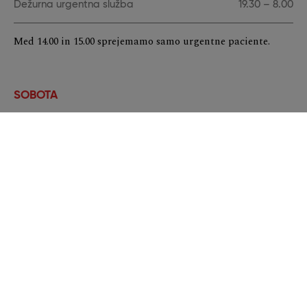
Dežurna urgentna služba
19.30 – 8.00
Med 14.00 in 15.00 sprejemamo samo urgentne paciente.
SOBOTA
Splošna triažna ambulanta
08.00 – 14.00
Dežurna služba
14.00 – 24.00
NEDELJA in PRAZNIKI
Dežurna služba
00.00 – 24.00