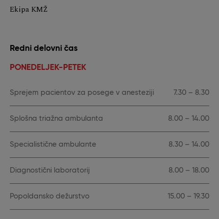
Ekipa KMŽ
Redni delovni čas
PONEDELJEK-PETEK
Sprejem pacientov za posege v anesteziji
7.30 – 8.30
Splošna triažna ambulanta
8.00 – 14.00
Specialistične ambulante
8.30 – 14.00
Diagnostični laboratorij
8.00 – 18.00
Popoldansko dežurstvo
15.00 – 19.30