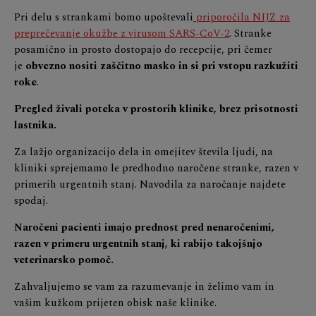
Pri delu s strankami bomo upoštevali
priporočila NIJZ za
preprečevanje okužbe z virusom SARS-CoV-2
. Stranke
posamično in prosto dostopajo do recepcije, pri čemer
je
obvezno nositi zaščitno masko in si pri vstopu razkužiti
roke
.
Pregled živali poteka v prostorih klinike, brez prisotnosti
lastnika.
Za lažjo organizacijo dela in omejitev števila ljudi, na
kliniki sprejemamo le predhodno naročene stranke, razen v
primerih urgentnih stanj. Navodila za naročanje najdete
spodaj.
Naročeni pacienti imajo prednost pred nenaročenimi,
razen v primeru urgentnih stanj, ki rabijo takojšnjo
veterinarsko pomoč.
Zahvaljujemo se vam za razumevanje in želimo vam in
vašim kužkom prijeten obisk naše klinike.