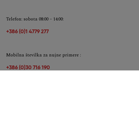
Telefon: sobota 08:00 – 14:00:
+386 (0)1 4779 277
Mobilna številka za nujne primere :
+386 (0)30 716 190
Telefonska številka je brezplačna in dosegljiva iz vseh
mobilnih omrežij.
Naročanje na pregled