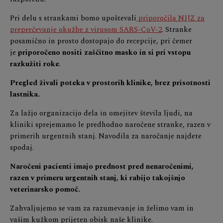
Pri delu s strankami bomo upoštevali
priporočila NIJZ za
preprečevanje okužbe z virusom SARS-CoV-2
. Stranke
posamično in prosto dostopajo do recepcije, pri čemer
je
priporočeno nositi zaščitno masko in si pri vstopu
razkužiti roke
.
Pregled živali poteka v prostorih klinike, brez prisotnosti
lastnika.
Za lažjo organizacijo dela in omejitev števila ljudi, na
kliniki sprejemamo le predhodno naročene stranke, razen v
primerih urgentnih stanj. Navodila za naročanje najdete
spodaj.
Naročeni pacienti imajo prednost pred nenaročenimi,
razen v primeru urgentnih stanj, ki rabijo takojšnjo
veterinarsko pomoč.
Zahvaljujemo se vam za razumevanje in želimo vam in
vašim kužkom prijeten obisk naše klinike.