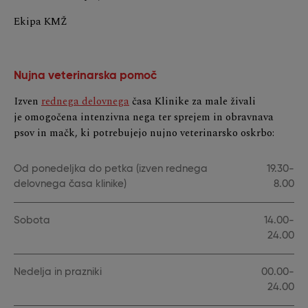
Ekipa KMŽ
Nujna veterinarska pomoč
Izven
rednega delovnega
časa Klinike za male živali
je omogočena intenzivna nega ter sprejem in obravnava
psov in mačk, ki potrebujejo nujno veterinarsko oskrbo:
Od ponedeljka do petka (izven rednega
19.30-
delovnega časa klinike)
8.00
Sobota
14.00-
24.00
Nedelja in prazniki
00.00-
24.00