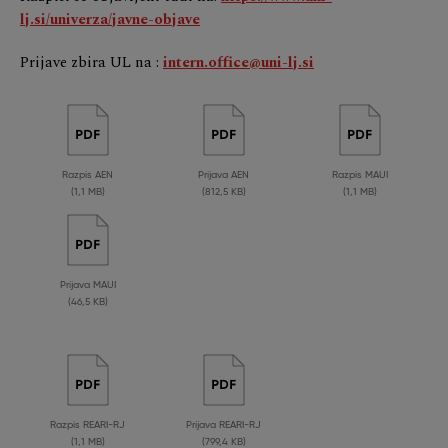
lj.si/univerza/javne-objave
Prijave zbira UL na :
intern.office@uni-lj.si
Razpis AEN
Prijava AEN
Razpis MAUI
(1,1 MB)
(812,5 KB)
(1,1 MB)
Prijava MAUI
(46,5 KB)
Razpis REARI-RJ
Prijava REARI-RJ
(1,1 MB)
(799,4 KB)