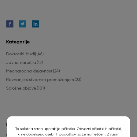
Kategorije
Doktorski študij
(46)
Javna naročila
(12)
Mednarodna dejavnost
(24)
Ravnanje s stvarnim premoženjem
(23)
Splošne objave
(101)
Lokacija
Ta spletna stran uporablja piškotke. Obvezni piškotki in piškotki,
ki ne obdelujejo osebnih podatkov, so že nameščeni. Z vašim
Gerbičeva 60