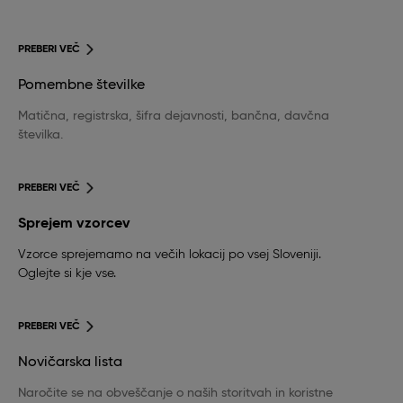
PREBERI VEČ
Pomembne številke
Matična, registrska, šifra dejavnosti, bančna, davčna
številka.
PREBERI VEČ
Sprejem vzorcev
Vzorce sprejemamo na večih lokacij po vsej Sloveniji.
Oglejte si kje vse.
PREBERI VEČ
Novičarska lista
Naročite se na obveščanje o naših storitvah in koristne