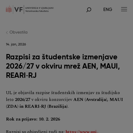
Skip
to
ENG
main
POJDI
content
NA
GLAVNO
VSEBINO
Obvestila
14. jan, 2026
Razpisi za študentske izmenjave
2026/27 v okviru mrež AEN, MAUI,
REARI‑RJ
UL je objavila razpise študentskih izmenjav za študijsko
leto
2026/27
v okviru konzorcijev
AEN (Avstralija), MAUI
(ZDA) in REARI‑RJ (Brazilija)
.
Rok za prijavo: 10. 2. 2026
Razpisi so objavljeni tudi na:
https://www.uni-