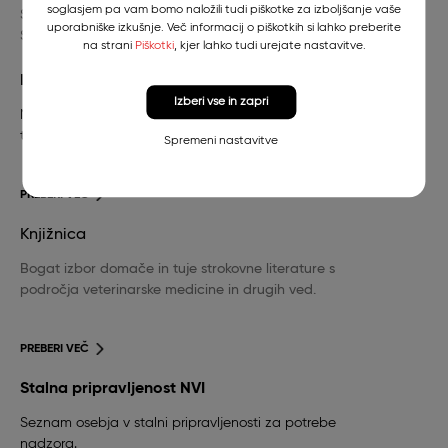
soglasjem pa vam bomo naložili tudi piškotke za izboljšanje vaše
SI-1000 Ljubljana
uporabniške izkušnje. Več informacij o piškotkih si lahko preberite
Slovenija
na strani
Piškotki
, kjer lahko tudi urejate nastavitve.
Dežurni veterinar
Izberi vse in zapri
Nujna veterinarska pomoč za pse in mačke in
telefonska številka stalne pripravljenosti.
Spremeni nastavitve
PREBERI VEČ
Knjižnica
Bogat izbor domače in tuje strokovne literature s
področja veterinarske medicine in drugih ved.
PREBERI VEČ
Stalna pripravljenost NVI
Seznam osebja v stalni pripravljenosti za potrebe
nadzora.